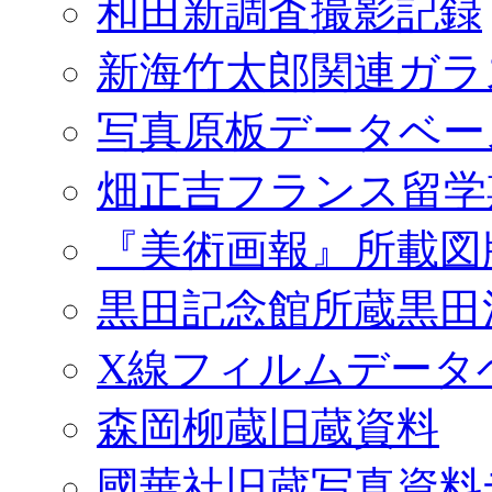
和田新調査撮影記録
新海竹太郎関連ガラ
写真原板データベー
畑正吉フランス留学
『美術画報』所載図
黒田記念館所蔵黒田
X線フィルムデータ
森岡柳蔵旧蔵資料
國華社旧蔵写真資料