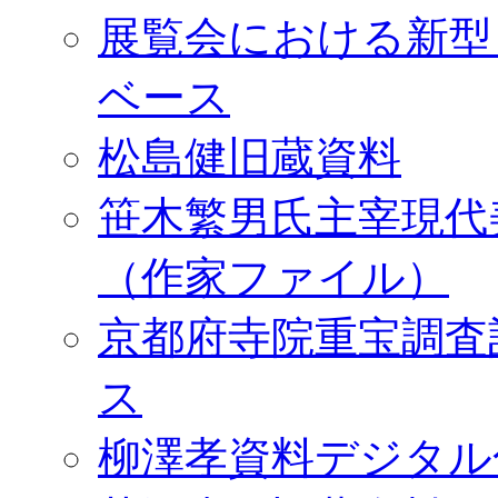
展覧会における新型
ベース
松島健旧蔵資料
笹木繁男氏主宰現代
（作家ファイル）
京都府寺院重宝調査
ス
柳澤孝資料デジタル