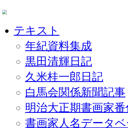
テキスト
年紀資料集成
黒田清輝日記
久米桂一郎日記
白馬会関係新聞記事
明治大正期書画家番
書画家人名データベ