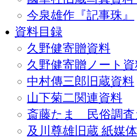
今泉雄作『記事珠』
資料目録
久野健寄贈資料
久野健寄贈ノート資
中村傳三郎旧蔵資料
山下菊二関連資料
斎藤たま 民俗調査
及川尊雄旧蔵 紙媒