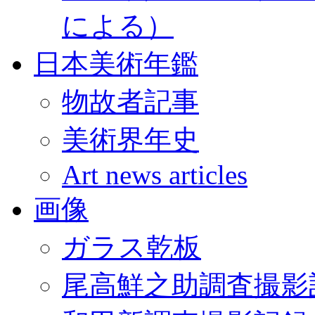
による）
日本美術年鑑
物故者記事
美術界年史
Art news articles
画像
ガラス乾板
尾高鮮之助調査撮影