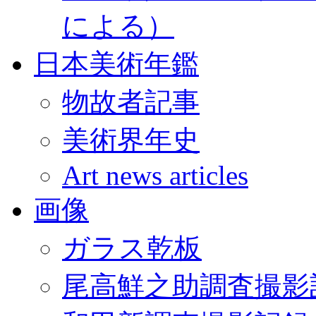
による）
日本美術年鑑
物故者記事
美術界年史
Art news articles
画像
ガラス乾板
尾高鮮之助調査撮影