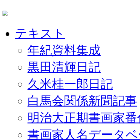
テキスト
年紀資料集成
黒田清輝日記
久米桂一郎日記
白馬会関係新聞記事
明治大正期書画家番
書画家人名データベ