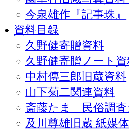
今泉雄作『記事珠』
資料目録
久野健寄贈資料
久野健寄贈ノート資
中村傳三郎旧蔵資料
山下菊二関連資料
斎藤たま 民俗調査
及川尊雄旧蔵 紙媒