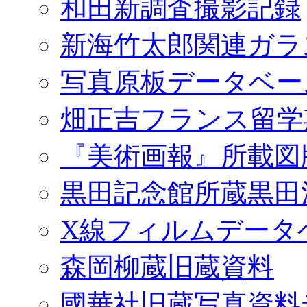
和田新調査撮影記録
新海竹太郎関連ガラ
写真原板データベー
畑正吉フランス留学
『美術画報』所載図
黒田記念館所蔵黒田
X線フィルムデータ
森岡柳蔵旧蔵資料
國華社旧蔵写真資料