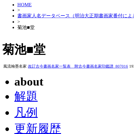
HOME
>
書画家人名データベース（明治大正期書画家番付によ
>
菊池■堂
菊池■堂
風流翰墨名家
改訂古今書画名家一覧表 附古今書画名家印鑑譜_807016
1
about
解題
凡例
更新履歴