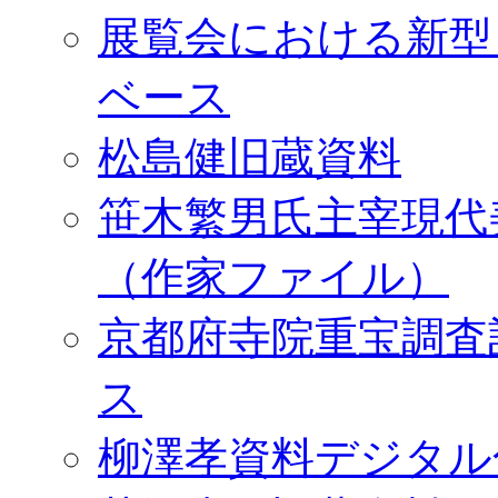
展覧会における新型
ベース
松島健旧蔵資料
笹木繁男氏主宰現代
（作家ファイル）
京都府寺院重宝調査
ス
柳澤孝資料デジタル