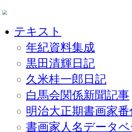
テキスト
年紀資料集成
黒田清輝日記
久米桂一郎日記
白馬会関係新聞記事
明治大正期書画家番
書画家人名データベ