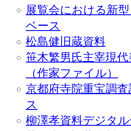
展覧会における新型
ベース
松島健旧蔵資料
笹木繁男氏主宰現代
（作家ファイル）
京都府寺院重宝調査
ス
柳澤孝資料デジタル