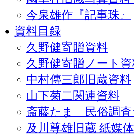
今泉雄作『記事珠』
資料目録
久野健寄贈資料
久野健寄贈ノート資
中村傳三郎旧蔵資料
山下菊二関連資料
斎藤たま 民俗調査
及川尊雄旧蔵 紙媒