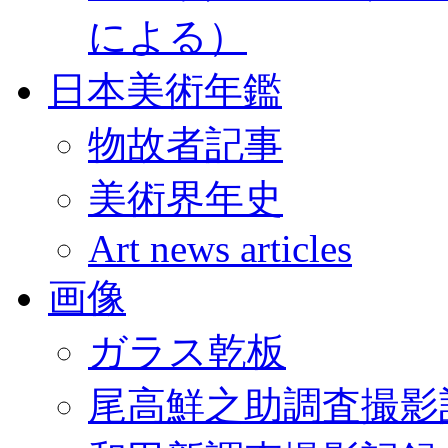
による）
日本美術年鑑
物故者記事
美術界年史
Art news articles
画像
ガラス乾板
尾高鮮之助調査撮影