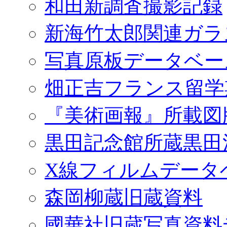
和田新調査撮影記録
新海竹太郎関連ガラ
写真原板データベー
畑正吉フランス留学
『美術画報』所載図
黒田記念館所蔵黒田
X線フィルムデータ
森岡柳蔵旧蔵資料
國華社旧蔵写真資料