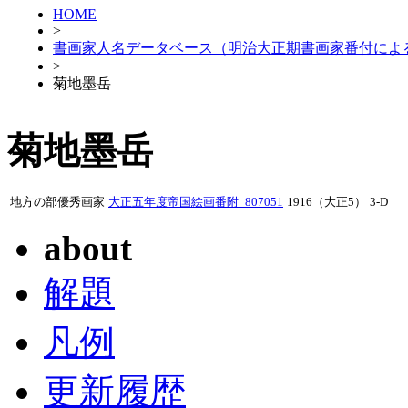
HOME
>
書画家人名データベース（明治大正期書画家番付によ
>
菊地墨岳
菊地墨岳
地方の部優秀画家
大正五年度帝国絵画番附_807051
1916（大正5）
3-D
about
解題
凡例
更新履歴