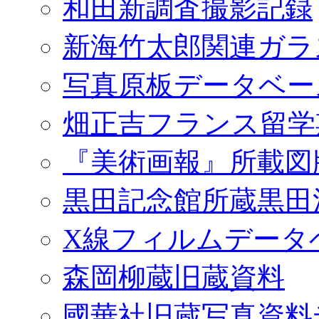
和田新調査撮影記録
新海竹太郎関連ガラ
写真原板データベー
畑正吉フランス留学
『美術画報』所載図
黒田記念館所蔵黒田
X線フィルムデータ
森岡柳蔵旧蔵資料
國華社旧蔵写真資料