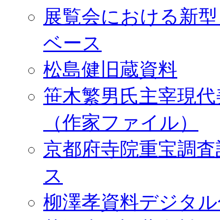
展覧会における新型
ベース
松島健旧蔵資料
笹木繁男氏主宰現代
（作家ファイル）
京都府寺院重宝調査
ス
柳澤孝資料デジタル