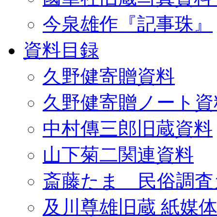
今泉雄作『記事珠』
資料目録
久野健寄贈資料
久野健寄贈ノート資
中村傳三郎旧蔵資料
山下菊二関連資料
斎藤たま 民俗調査
及川尊雄旧蔵 紙媒