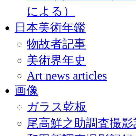
による）
日本美術年鑑
物故者記事
美術界年史
Art news articles
画像
ガラス乾板
尾高鮮之助調査撮影