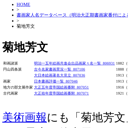
HOME
>
書画家人名データベース（明治大正期書画家番付によ
>
菊地芳文
菊地芳文
和画諸派
明治一五年絵画共進会出品画家々名一覧_806931
1882
円山四条派
古今名家書画景況一覧_807106
1888
大日本絵画著名大見立_807036
1913
画家
日本書画評価一覧_807046
1913
地方の部文展作家
大正五年度帝国絵画番附_807051
1916
古代画家
大正拾年度帝国絵画番附_807071
1921
美術画報
にも「菊地芳文