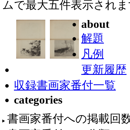
ムで最大五件表示されま
about
解題
凡例
更新履歴
収録書画家番付一覧
categories
書画家番付への掲載回