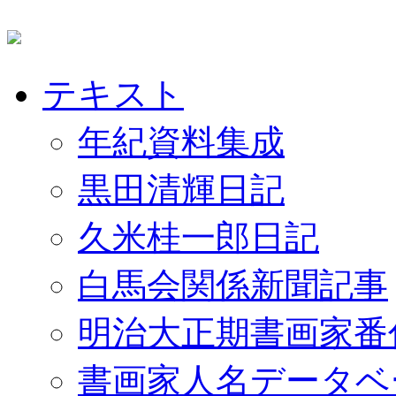
テキスト
年紀資料集成
黒田清輝日記
久米桂一郎日記
白馬会関係新聞記事
明治大正期書画家番
書画家人名データベ