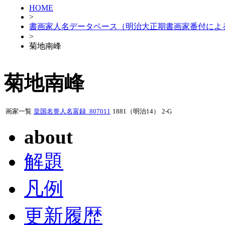
HOME
>
書画家人名データベース（明治大正期書画家番付によ
>
菊地南峰
菊地南峰
画家一覧
皇国名誉人名富録_807011
1881（明治14）
2-G
about
解題
凡例
更新履歴