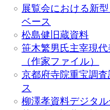
展覧会における新型
ベース
松島健旧蔵資料
笹木繁男氏主宰現代
（作家ファイル）
京都府寺院重宝調査
ス
柳澤孝資料デジタル