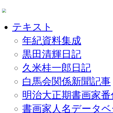
テキスト
年紀資料集成
黒田清輝日記
久米桂一郎日記
白馬会関係新聞記事
明治大正期書画家番
書画家人名データベ