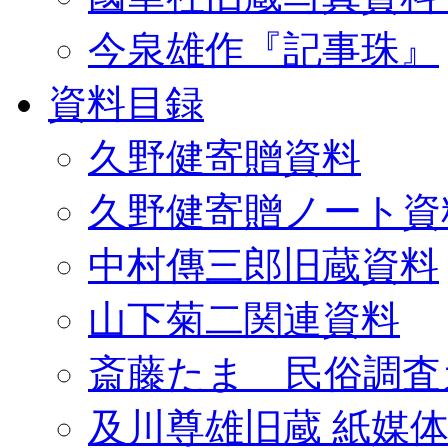
今泉雄作『記事珠』
資料目録
久野健寄贈資料
久野健寄贈ノート資
中村傳三郎旧蔵資料
山下菊二関連資料
斎藤たま 民俗調査
及川尊雄旧蔵 紙媒