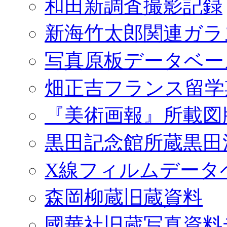
和田新調査撮影記録
新海竹太郎関連ガラ
写真原板データベー
畑正吉フランス留学
『美術画報』所載図
黒田記念館所蔵黒田
X線フィルムデータ
森岡柳蔵旧蔵資料
國華社旧蔵写真資料