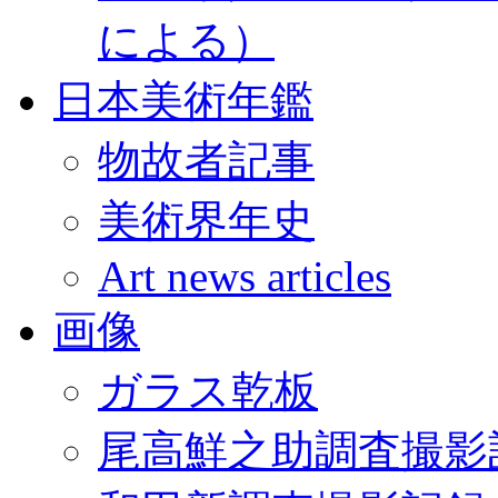
による）
日本美術年鑑
物故者記事
美術界年史
Art news articles
画像
ガラス乾板
尾高鮮之助調査撮影