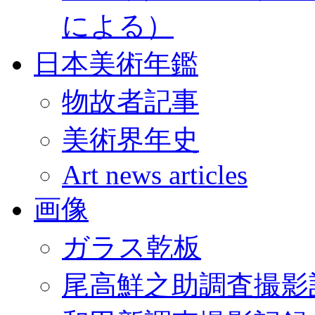
による）
日本美術年鑑
物故者記事
美術界年史
Art news articles
画像
ガラス乾板
尾高鮮之助調査撮影