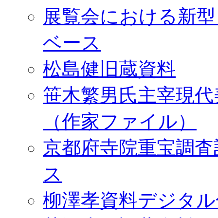
展覧会における新型
ベース
松島健旧蔵資料
笹木繁男氏主宰現代
（作家ファイル）
京都府寺院重宝調査
ス
柳澤孝資料デジタル