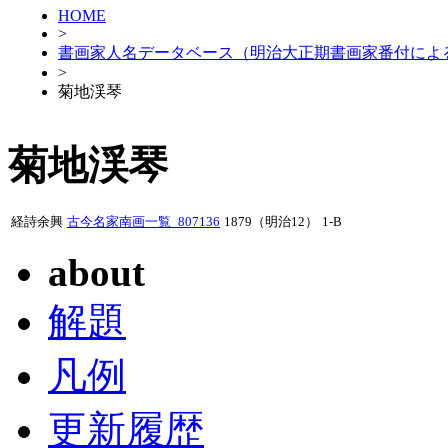
HOME
>
書画家人名データベース（明治大正期書画家番付によ
>
菊地渓琴
菊地渓琴
経詩余興
古今名家南画一覧_807136
1879（明治12）
1-B
about
解題
凡例
更新履歴