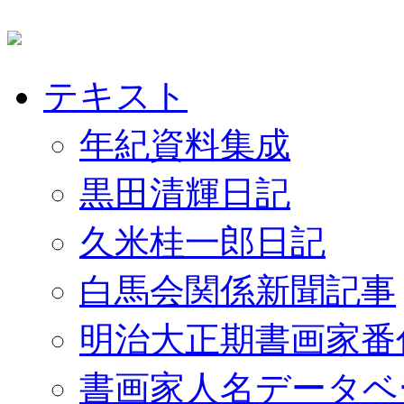
テキスト
年紀資料集成
黒田清輝日記
久米桂一郎日記
白馬会関係新聞記事
明治大正期書画家番
書画家人名データベ