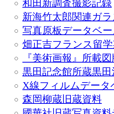
和田新調査撮影記録
新海竹太郎関連ガラ
写真原板データベー
畑正吉フランス留学
『美術画報』所載図
黒田記念館所蔵黒田
X線フィルムデータ
森岡柳蔵旧蔵資料
國華社旧蔵写真資料