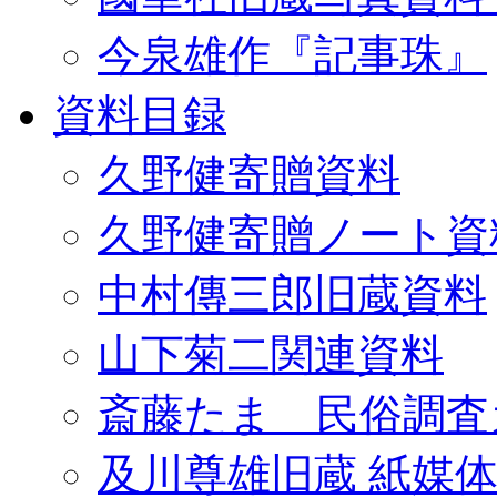
今泉雄作『記事珠』
資料目録
久野健寄贈資料
久野健寄贈ノート資
中村傳三郎旧蔵資料
山下菊二関連資料
斎藤たま 民俗調査
及川尊雄旧蔵 紙媒