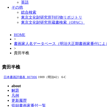
英語
その他
総合検索
東京文化財研究所刊行物リポジトリ
東京文化財研究所蔵書検索（OPAC）
HOME
>
書画家人名データベース（明治大正期書画家番付によ
>
貴田半樵
貴田半樵
日本書画評価表_807006
1909（明治42）
6-C
about
解題
凡例
更新履歴
収録書画家番付一覧