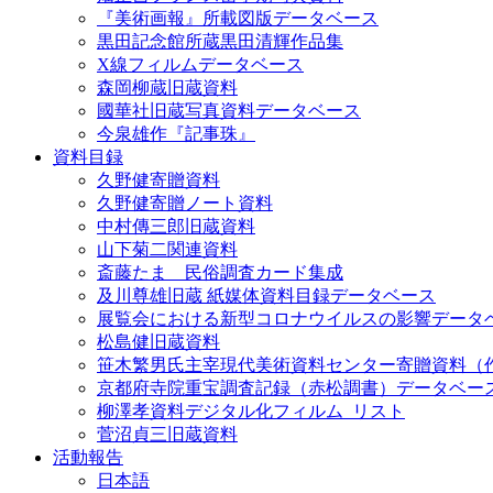
『美術画報』所載図版データベース
黒田記念館所蔵黒田清輝作品集
X線フィルムデータベース
森岡柳蔵旧蔵資料
國華社旧蔵写真資料データベース
今泉雄作『記事珠』
資料目録
久野健寄贈資料
久野健寄贈ノート資料
中村傳三郎旧蔵資料
山下菊二関連資料
斎藤たま 民俗調査カード集成
及川尊雄旧蔵 紙媒体資料目録データベース
展覧会における新型コロナウイルスの影響データ
松島健旧蔵資料
笹木繁男氏主宰現代美術資料センター寄贈資料（
京都府寺院重宝調査記録（赤松調書）データベー
柳澤孝資料デジタル化フィルム_リスト
菅沼貞三旧蔵資料
活動報告
日本語