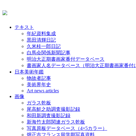
テキスト
年紀資料集成
黒田清輝日記
久米桂一郎日記
白馬会関係新聞記事
明治大正期書画家番付データベース
書画家人名データベース（明治大正期書画家番付
日本美術年鑑
物故者記事
美術界年史
Art news articles
画像
ガラス乾板
尾高鮮之助調査撮影記録
和田新調査撮影記録
新海竹太郎関連ガラス乾板
写真原板データベース（4×5カラー）
畑正吉フランス留学期写真資料