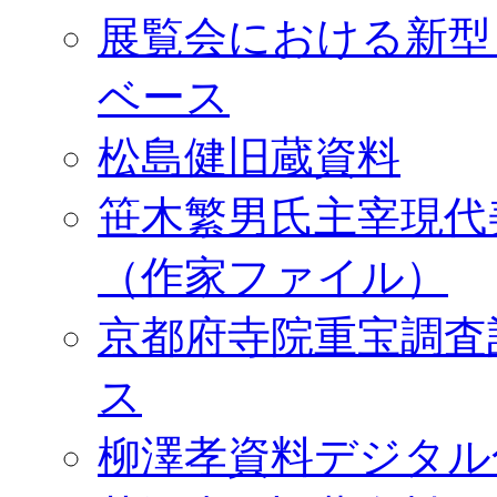
展覧会における新型
ベース
松島健旧蔵資料
笹木繁男氏主宰現代
（作家ファイル）
京都府寺院重宝調査
ス
柳澤孝資料デジタル