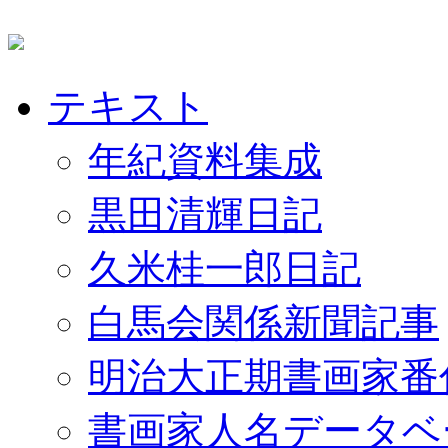
テキスト
年紀資料集成
黒田清輝日記
久米桂一郎日記
白馬会関係新聞記事
明治大正期書画家番
書画家人名データベ