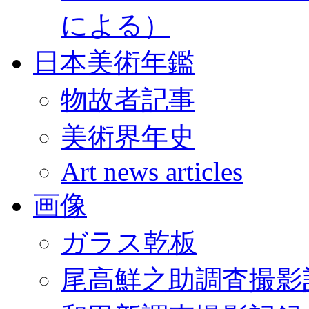
による）
日本美術年鑑
物故者記事
美術界年史
Art news articles
画像
ガラス乾板
尾高鮮之助調査撮影