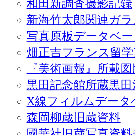
和田新調査撮影記録
新海竹太郎関連ガラ
写真原板データベー
畑正吉フランス留学
『美術画報』所載図
黒田記念館所蔵黒田
X線フィルムデータ
森岡柳蔵旧蔵資料
國華社旧蔵写真資料