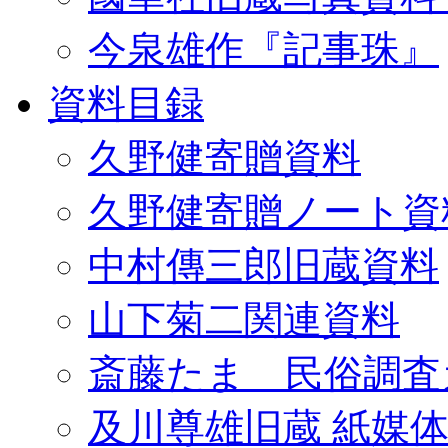
今泉雄作『記事珠』
資料目録
久野健寄贈資料
久野健寄贈ノート資
中村傳三郎旧蔵資料
山下菊二関連資料
斎藤たま 民俗調査
及川尊雄旧蔵 紙媒