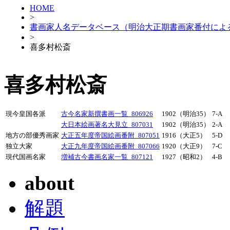
HOME
>
書画家人名データベース（明治大正期書画家番付によ
>
喜多村松斎
喜多村松斎
現今皇国各派
古今名家新撰書画一覧_806926
1902（明治35）
7-A
大日本絵画著名大見立_807031
1902（明治35）
2-A
地方の部優秀画家
大正五年度帝国絵画番附_807051
1916（大正5）
5-D
独立大家
大正九年度帝国絵画番附_807066
1920（大正9）
7-C
現代国画名家
増補古今書画名家一覧_807121
1927（昭和2）
4-B
about
解題