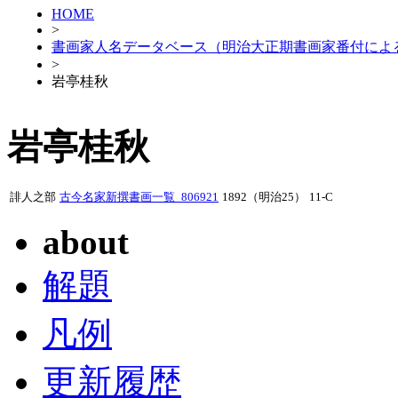
HOME
>
書画家人名データベース（明治大正期書画家番付によ
>
岩亭桂秋
岩亭桂秋
誹人之部
古今名家新撰書画一覧_806921
1892（明治25）
11-C
about
解題
凡例
更新履歴