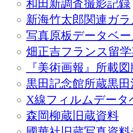
和田新調査撮影記録
新海竹太郎関連ガラ
写真原板データベー
畑正吉フランス留学
『美術画報』所載図
黒田記念館所蔵黒田
X線フィルムデータ
森岡柳蔵旧蔵資料
國華社旧蔵写真資料