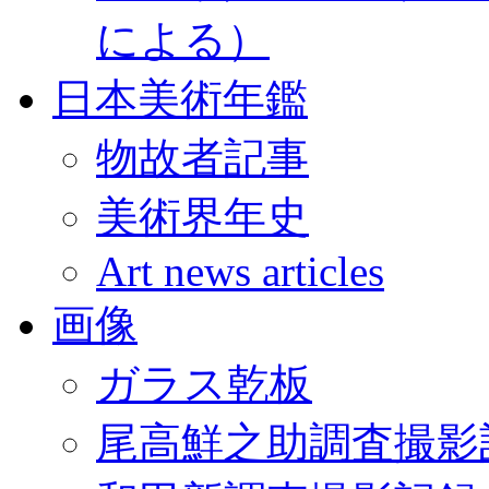
による）
日本美術年鑑
物故者記事
美術界年史
Art news articles
画像
ガラス乾板
尾高鮮之助調査撮影