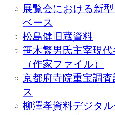
展覧会における新型
ベース
松島健旧蔵資料
笹木繁男氏主宰現代
（作家ファイル）
京都府寺院重宝調査
ス
柳澤孝資料デジタル