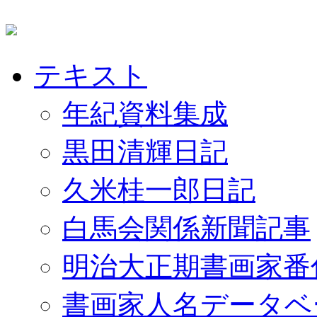
テキスト
年紀資料集成
黒田清輝日記
久米桂一郎日記
白馬会関係新聞記事
明治大正期書画家番
書画家人名データベ