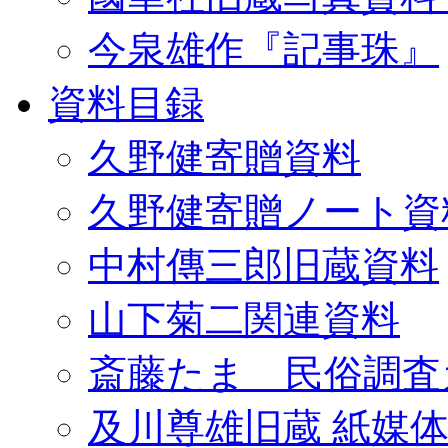
今泉雄作『記事珠』
資料目録
久野健寄贈資料
久野健寄贈ノート資
中村傳三郎旧蔵資料
山下菊二関連資料
斎藤たま 民俗調査
及川尊雄旧蔵 紙媒