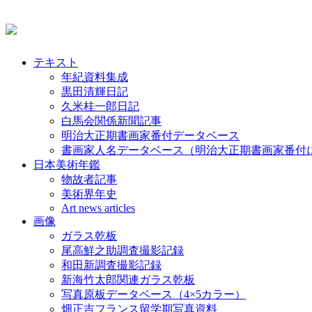
テキスト
年紀資料集成
黒田清輝日記
久米桂一郎日記
白馬会関係新聞記事
明治大正期書画家番付データベース
書画家人名データベース（明治大正期書画家番付
日本美術年鑑
物故者記事
美術界年史
Art news articles
画像
ガラス乾板
尾高鮮之助調査撮影記録
和田新調査撮影記録
新海竹太郎関連ガラス乾板
写真原板データベース（4×5カラー）
畑正吉フランス留学期写真資料