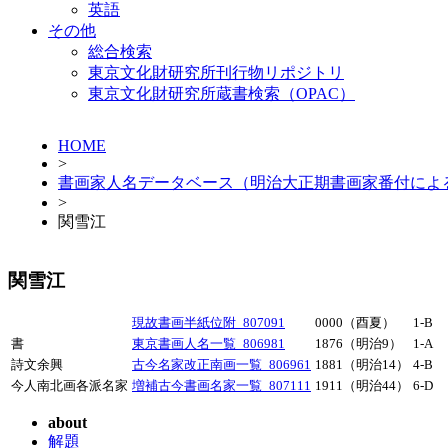
英語
その他
総合検索
東京文化財研究所刊行物リポジトリ
東京文化財研究所蔵書検索（OPAC）
HOME
>
書画家人名データベース（明治大正期書画家番付によ
>
関雪江
関雪江
現故書画半紙位附_807091
0000（酉夏）
1-B
書
東京書画人名一覧_806981
1876（明治9）
1-A
詩文余興
古今名家改正南画一覧_806961
1881（明治14）
4-B
今人南北画各派名家
増補古今書画名家一覧_807111
1911（明治44）
6-D
about
解題