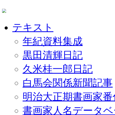
テキスト
年紀資料集成
黒田清輝日記
久米桂一郎日記
白馬会関係新聞記事
明治大正期書画家番
書画家人名データベ