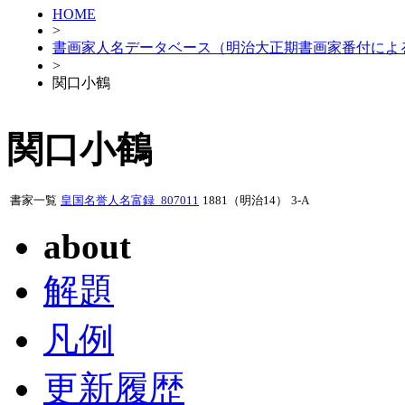
HOME
>
書画家人名データベース（明治大正期書画家番付によ
>
関口小鶴
関口小鶴
書家一覧
皇国名誉人名富録_807011
1881（明治14）
3-A
about
解題
凡例
更新履歴