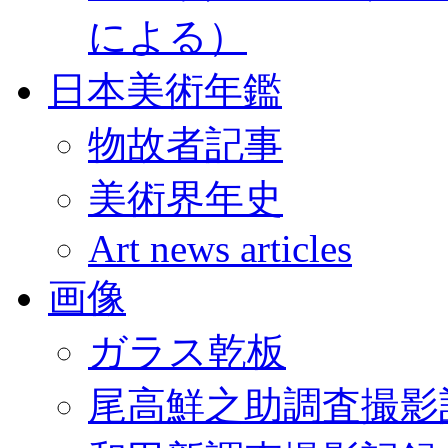
による）
日本美術年鑑
物故者記事
美術界年史
Art news articles
画像
ガラス乾板
尾高鮮之助調査撮影