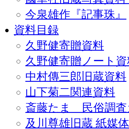
今泉雄作『記事珠』
資料目録
久野健寄贈資料
久野健寄贈ノート資
中村傳三郎旧蔵資料
山下菊二関連資料
斎藤たま 民俗調査
及川尊雄旧蔵 紙媒