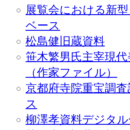
展覧会における新型
ベース
松島健旧蔵資料
笹木繁男氏主宰現代
（作家ファイル）
京都府寺院重宝調査
ス
柳澤孝資料デジタル