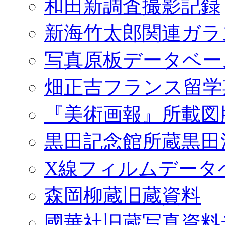
和田新調査撮影記録
新海竹太郎関連ガラ
写真原板データベー
畑正吉フランス留学
『美術画報』所載図
黒田記念館所蔵黒田
X線フィルムデータ
森岡柳蔵旧蔵資料
國華社旧蔵写真資料