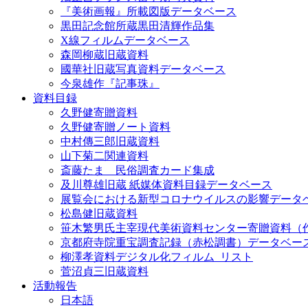
『美術画報』所載図版データベース
黒田記念館所蔵黒田清輝作品集
X線フィルムデータベース
森岡柳蔵旧蔵資料
國華社旧蔵写真資料データベース
今泉雄作『記事珠』
資料目録
久野健寄贈資料
久野健寄贈ノート資料
中村傳三郎旧蔵資料
山下菊二関連資料
斎藤たま 民俗調査カード集成
及川尊雄旧蔵 紙媒体資料目録データベース
展覧会における新型コロナウイルスの影響データ
松島健旧蔵資料
笹木繁男氏主宰現代美術資料センター寄贈資料（
京都府寺院重宝調査記録（赤松調書）データベー
柳澤孝資料デジタル化フィルム_リスト
菅沼貞三旧蔵資料
活動報告
日本語