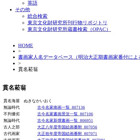
英語
その他
総合検索
東京文化財研究所刊行物リポジトリ
東京文化財研究所蔵書検索（OPAC）
HOME
>
書画家人名データベース（明治大正期書画家番付によ
>
貫名菘翁
貫名菘翁
貫名海屋 ぬきなかいおく
無論時代
古今名家南画一覧_807136
不判優劣
古今名家書画景況一覧_807106
無論時代
古今名家新撰書画一覧_806951
古人之部
大正八年度帝国絵画番附_807056
古代画家
大正拾年度帝国絵画番附_807071