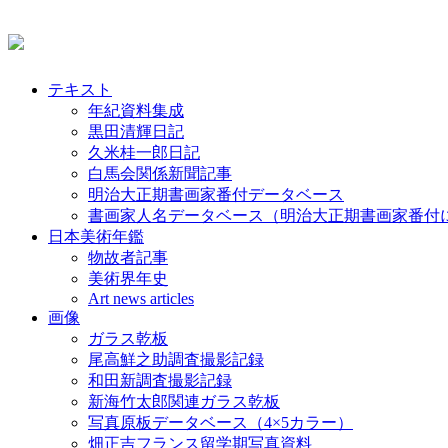
テキスト
年紀資料集成
黒田清輝日記
久米桂一郎日記
白馬会関係新聞記事
明治大正期書画家番付データベース
書画家人名データベース（明治大正期書画家番付
日本美術年鑑
物故者記事
美術界年史
Art news articles
画像
ガラス乾板
尾高鮮之助調査撮影記録
和田新調査撮影記録
新海竹太郎関連ガラス乾板
写真原板データベース（4×5カラー）
畑正吉フランス留学期写真資料