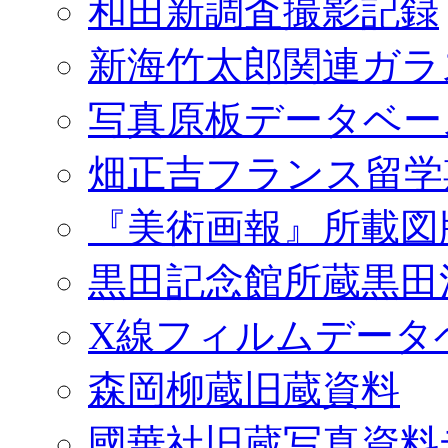
和田新調査撮影記録
新海竹太郎関連ガラ
写真原板データベー
畑正吉フランス留学
『美術画報』所載図
黒田記念館所蔵黒田
X線フィルムデータ
森岡柳蔵旧蔵資料
國華社旧蔵写真資料