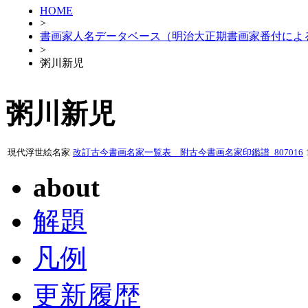
HOME
>
書画家人名データベース（明治大正期書画家番付によ
>
粥川新児
粥川新児
現代浮世絵名家
改訂古今書画名家一覧表 附古今書画名家印鑑譜_807016
about
解題
凡例
更新履歴