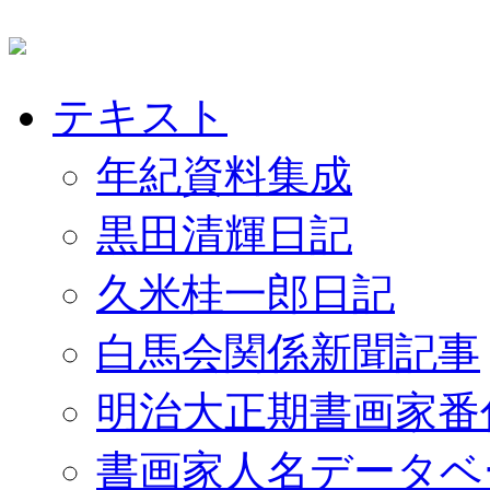
テキスト
年紀資料集成
黒田清輝日記
久米桂一郎日記
白馬会関係新聞記事
明治大正期書画家番
書画家人名データベ