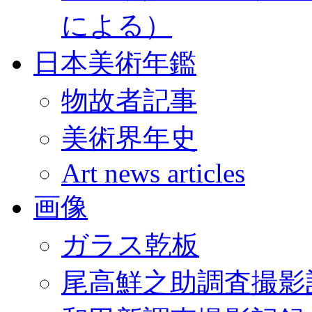
による）
日本美術年鑑
物故者記事
美術界年史
Art news articles
画像
ガラス乾板
尾高鮮之助調査撮影