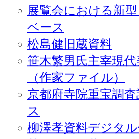
展覧会における新型
ベース
松島健旧蔵資料
笹木繁男氏主宰現代
（作家ファイル）
京都府寺院重宝調査
ス
柳澤孝資料デジタル