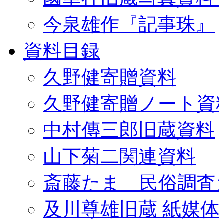
今泉雄作『記事珠』
資料目録
久野健寄贈資料
久野健寄贈ノート資
中村傳三郎旧蔵資料
山下菊二関連資料
斎藤たま 民俗調査
及川尊雄旧蔵 紙媒