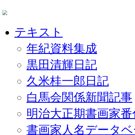
テキスト
年紀資料集成
黒田清輝日記
久米桂一郎日記
白馬会関係新聞記事
明治大正期書画家番
書画家人名データベ