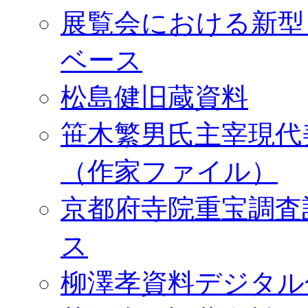
展覧会における新型
ベース
松島健旧蔵資料
笹木繁男氏主宰現代
（作家ファイル）
京都府寺院重宝調査
ス
柳澤孝資料デジタル