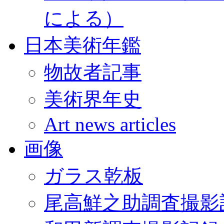
による）
日本美術年鑑
物故者記事
美術界年史
Art news articles
画像
ガラス乾板
尾高鮮之助調査撮影