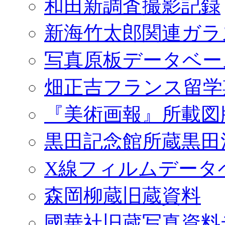
和田新調査撮影記録
新海竹太郎関連ガラ
写真原板データベー
畑正吉フランス留学
『美術画報』所載図
黒田記念館所蔵黒田
X線フィルムデータ
森岡柳蔵旧蔵資料
國華社旧蔵写真資料