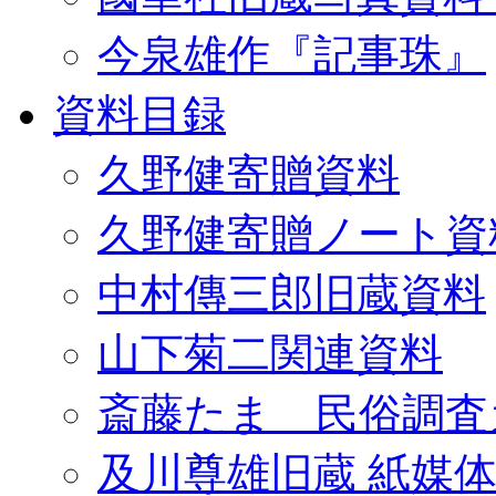
今泉雄作『記事珠』
資料目録
久野健寄贈資料
久野健寄贈ノート資
中村傳三郎旧蔵資料
山下菊二関連資料
斎藤たま 民俗調査
及川尊雄旧蔵 紙媒