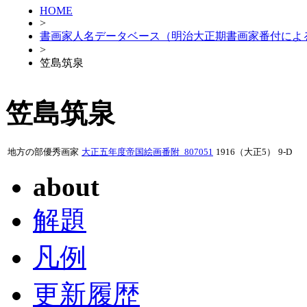
HOME
>
書画家人名データベース（明治大正期書画家番付によ
>
笠島筑泉
笠島筑泉
地方の部優秀画家
大正五年度帝国絵画番附_807051
1916（大正5）
9-D
about
解題
凡例
更新履歴