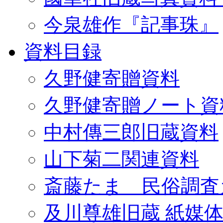
今泉雄作『記事珠』
資料目録
久野健寄贈資料
久野健寄贈ノート資
中村傳三郎旧蔵資料
山下菊二関連資料
斎藤たま 民俗調査
及川尊雄旧蔵 紙媒