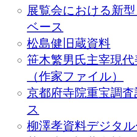
展覧会における新型
ベース
松島健旧蔵資料
笹木繁男氏主宰現代
（作家ファイル）
京都府寺院重宝調査
ス
柳澤孝資料デジタル