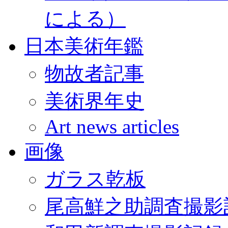
による）
日本美術年鑑
物故者記事
美術界年史
Art news articles
画像
ガラス乾板
尾高鮮之助調査撮影