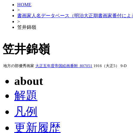
HOME
>
書画家人名データベース（明治大正期書画家番付によ
>
笠井錦嶺
笠井錦嶺
地方の部優秀画家
大正五年度帝国絵画番附_807051
1916（大正5）
9-D
about
解題
凡例
更新履歴