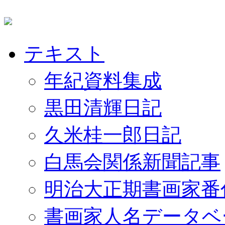
テキスト
年紀資料集成
黒田清輝日記
久米桂一郎日記
白馬会関係新聞記事
明治大正期書画家番
書画家人名データベ