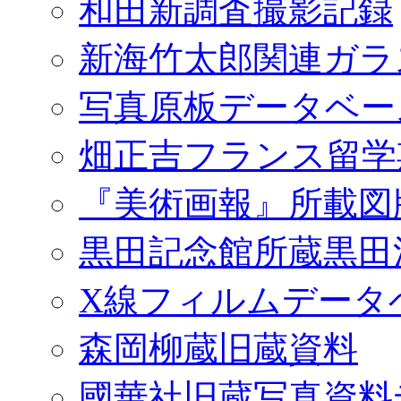
和田新調査撮影記録
新海竹太郎関連ガラ
写真原板データベー
畑正吉フランス留学
『美術画報』所載図
黒田記念館所蔵黒田
X線フィルムデータ
森岡柳蔵旧蔵資料
國華社旧蔵写真資料