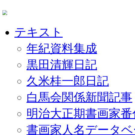
テキスト
年紀資料集成
黒田清輝日記
久米桂一郎日記
白馬会関係新聞記事
明治大正期書画家番
書画家人名データベ