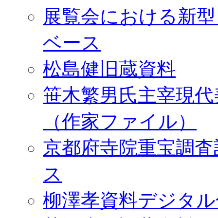
展覧会における新型
ベース
松島健旧蔵資料
笹木繁男氏主宰現代
（作家ファイル）
京都府寺院重宝調査
ス
柳澤孝資料デジタル