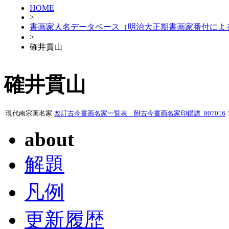
HOME
>
書画家人名データベース（明治大正期書画家番付によ
>
確井貫山
確井貫山
現代南宗画名家
改訂古今書画名家一覧表 附古今書画名家印鑑譜_807016
about
解題
凡例
更新履歴