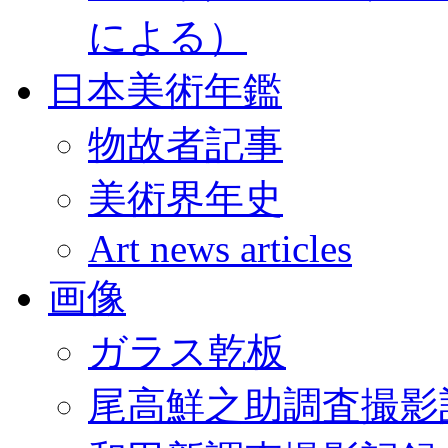
による）
日本美術年鑑
物故者記事
美術界年史
Art news articles
画像
ガラス乾板
尾高鮮之助調査撮影