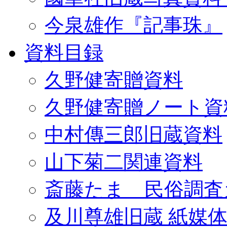
今泉雄作『記事珠』
資料目録
久野健寄贈資料
久野健寄贈ノート資
中村傳三郎旧蔵資料
山下菊二関連資料
斎藤たま 民俗調査
及川尊雄旧蔵 紙媒