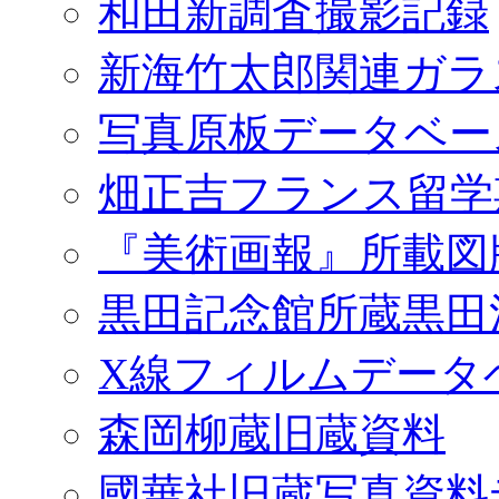
和田新調査撮影記録
新海竹太郎関連ガラ
写真原板データベー
畑正吉フランス留学
『美術画報』所載図
黒田記念館所蔵黒田
X線フィルムデータ
森岡柳蔵旧蔵資料
國華社旧蔵写真資料