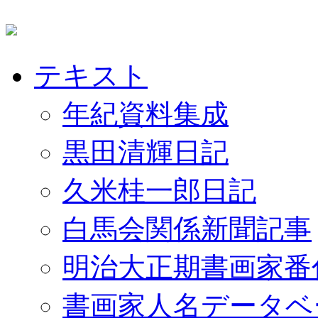
テキスト
年紀資料集成
黒田清輝日記
久米桂一郎日記
白馬会関係新聞記事
明治大正期書画家番
書画家人名データベ