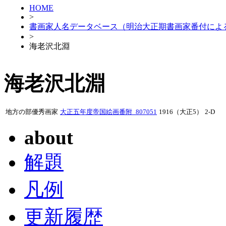
HOME
>
書画家人名データベース（明治大正期書画家番付によ
>
海老沢北淵
海老沢北淵
地方の部優秀画家
大正五年度帝国絵画番附_807051
1916（大正5）
2-D
about
解題
凡例
更新履歴