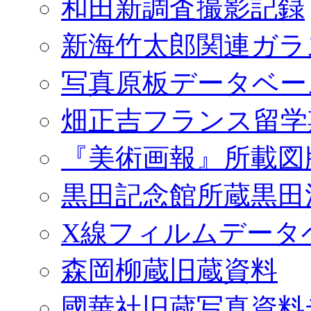
和田新調査撮影記録
新海竹太郎関連ガラ
写真原板データベー
畑正吉フランス留学
『美術画報』所載図
黒田記念館所蔵黒田
X線フィルムデータ
森岡柳蔵旧蔵資料
國華社旧蔵写真資料