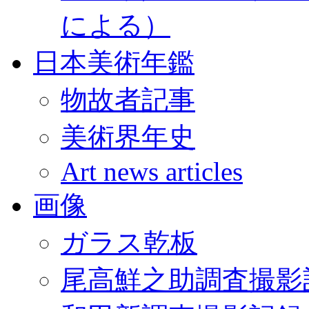
による）
日本美術年鑑
物故者記事
美術界年史
Art news articles
画像
ガラス乾板
尾高鮮之助調査撮影