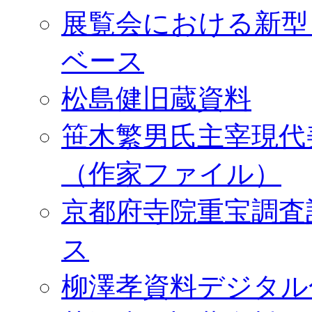
展覧会における新型
ベース
松島健旧蔵資料
笹木繁男氏主宰現代
（作家ファイル）
京都府寺院重宝調査
ス
柳澤孝資料デジタル