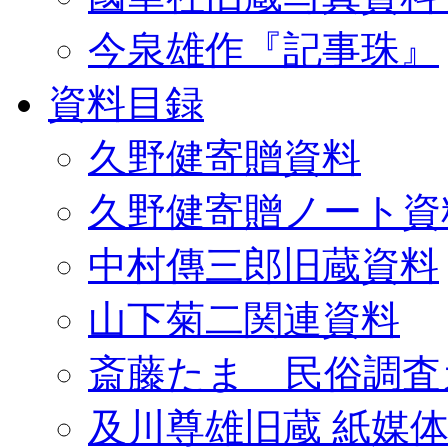
今泉雄作『記事珠』
資料目録
久野健寄贈資料
久野健寄贈ノート資
中村傳三郎旧蔵資料
山下菊二関連資料
斎藤たま 民俗調査
及川尊雄旧蔵 紙媒