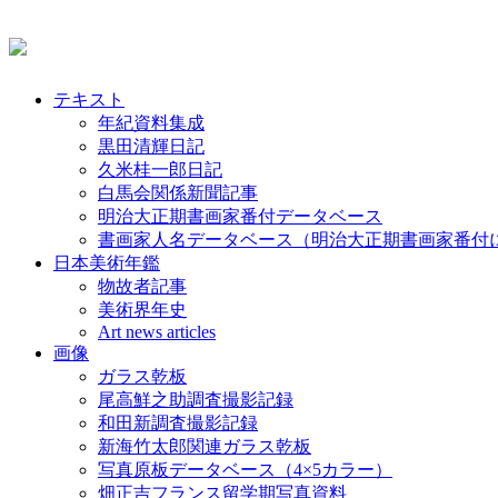
テキスト
年紀資料集成
黒田清輝日記
久米桂一郎日記
白馬会関係新聞記事
明治大正期書画家番付データベース
書画家人名データベース（明治大正期書画家番付
日本美術年鑑
物故者記事
美術界年史
Art news articles
画像
ガラス乾板
尾高鮮之助調査撮影記録
和田新調査撮影記録
新海竹太郎関連ガラス乾板
写真原板データベース（4×5カラー）
畑正吉フランス留学期写真資料