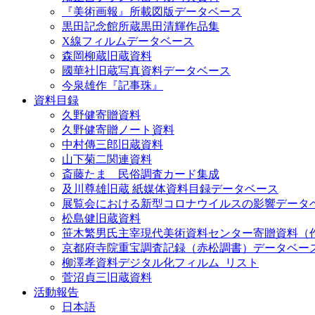
『美術画報』所載図版データベース
黒田記念館所蔵黒田清輝作品集
X線フィルムデータベース
森岡柳蔵旧蔵資料
國華社旧蔵写真資料データベース
今泉雄作『記事珠』
資料目録
久野健寄贈資料
久野健寄贈ノート資料
中村傳三郎旧蔵資料
山下菊二関連資料
斎藤たま 民俗調査カード集成
及川尊雄旧蔵 紙媒体資料目録データベース
展覧会における新型コロナウイルスの影響データ
松島健旧蔵資料
笹木繁男氏主宰現代美術資料センター寄贈資料（
京都府寺院重宝調査記録（赤松調書）データベー
柳澤孝資料デジタル化フィルム_リスト
菅沼貞三旧蔵資料
活動報告
日本語