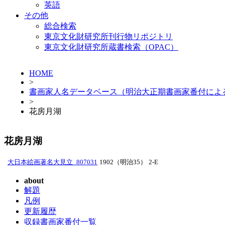
英語
その他
総合検索
東京文化財研究所刊行物リポジトリ
東京文化財研究所蔵書検索（OPAC）
HOME
>
書画家人名データベース（明治大正期書画家番付によ
>
花房月湖
花房月湖
大日本絵画著名大見立_807031
1902（明治35）
2-E
about
解題
凡例
更新履歴
収録書画家番付一覧