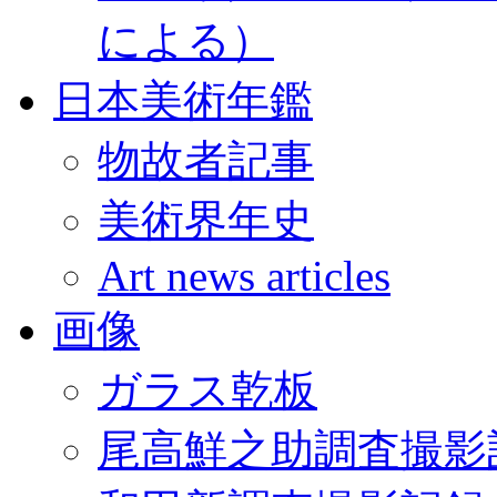
による）
日本美術年鑑
物故者記事
美術界年史
Art news articles
画像
ガラス乾板
尾高鮮之助調査撮影