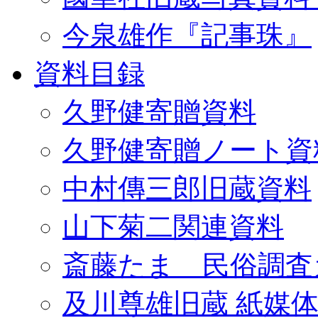
今泉雄作『記事珠』
資料目録
久野健寄贈資料
久野健寄贈ノート資
中村傳三郎旧蔵資料
山下菊二関連資料
斎藤たま 民俗調査
及川尊雄旧蔵 紙媒