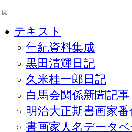
テキスト
年紀資料集成
黒田清輝日記
久米桂一郎日記
白馬会関係新聞記事
明治大正期書画家番
書画家人名データベ