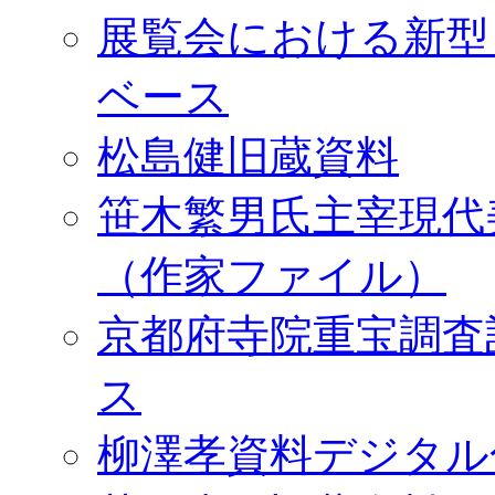
展覧会における新型
ベース
松島健旧蔵資料
笹木繁男氏主宰現代
（作家ファイル）
京都府寺院重宝調査
ス
柳澤孝資料デジタル