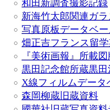
和田新調査撮影記録
新海竹太郎関連ガラ
写真原板データベー
畑正吉フランス留学
『美術画報』所載図
黒田記念館所蔵黒田
X線フィルムデータ
森岡柳蔵旧蔵資料
國華社旧蔵写真資料