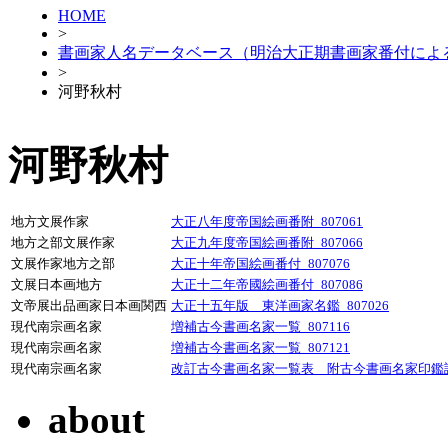
HOME
>
書画家人名データベース（明治大正期書画家番付によ
>
河野秋村
河野秋村
地方文展作家
大正八年度帝国絵画番附_807061
地方之部文展作家
大正九年度帝国絵画番附_807066
文展作家地方之部
大正十年帝国絵画番付_807076
文展日本画地方
大正十二年帝國絵画番付_807086
文帝展出品画家日本画関西
大正十五年版 東洋画家名鑑_807026
現代南宗画名家
増補古今書画名家一覧_807116
現代南宗画名家
増補古今書画名家一覧_807121
現代南宗画名家
改訂古今書画名家一覧表 附古今書画名家印鑑譜_
about