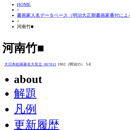
HOME
>
書画家人名データベース（明治大正期書画家番付によ
>
河南竹■
河南竹■
大日本絵画著名大見立_807031
1902（明治35）
5-E
about
解題
凡例
更新履歴