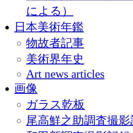
による）
日本美術年鑑
物故者記事
美術界年史
Art news articles
画像
ガラス乾板
尾高鮮之助調査撮影