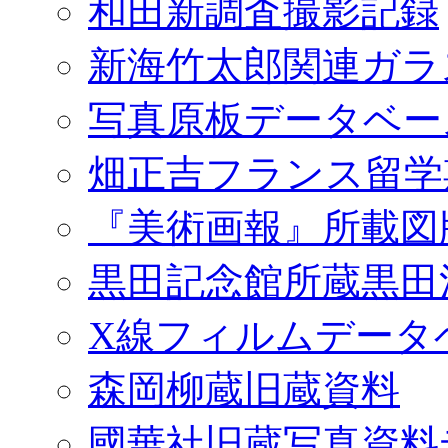
和田新調査撮影記録
新海竹太郎関連ガラ
写真原板データベー
畑正吉フランス留学
『美術画報』所載図
黒田記念館所蔵黒田
X線フィルムデータ
森岡柳蔵旧蔵資料
國華社旧蔵写真資料