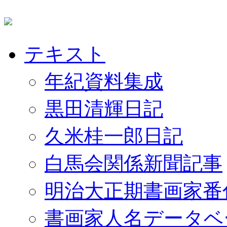
テキスト
年紀資料集成
黒田清輝日記
久米桂一郎日記
白馬会関係新聞記事
明治大正期書画家番
書画家人名データベ