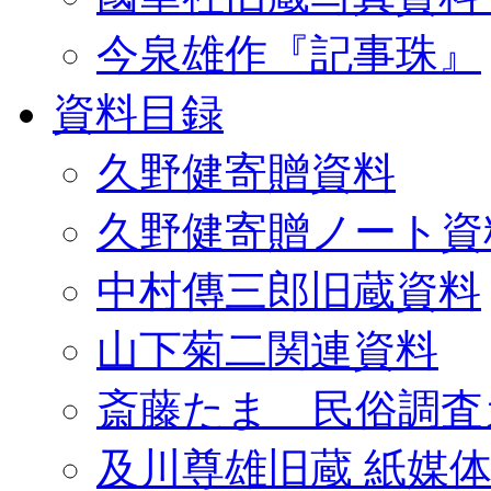
今泉雄作『記事珠』
資料目録
久野健寄贈資料
久野健寄贈ノート資
中村傳三郎旧蔵資料
山下菊二関連資料
斎藤たま 民俗調査
及川尊雄旧蔵 紙媒