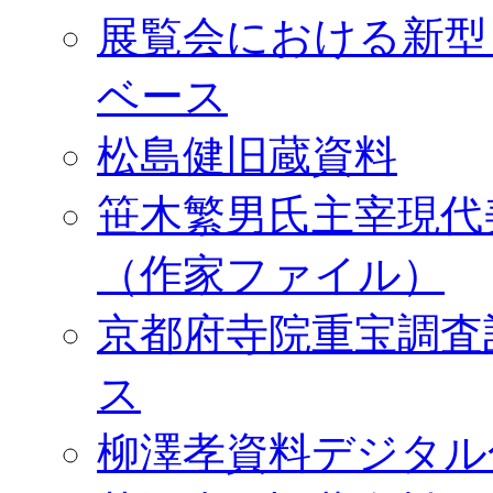
展覧会における新型
ベース
松島健旧蔵資料
笹木繁男氏主宰現代
（作家ファイル）
京都府寺院重宝調査
ス
柳澤孝資料デジタル