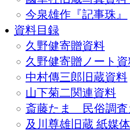
今泉雄作『記事珠』
資料目録
久野健寄贈資料
久野健寄贈ノート資
中村傳三郎旧蔵資料
山下菊二関連資料
斎藤たま 民俗調査
及川尊雄旧蔵 紙媒