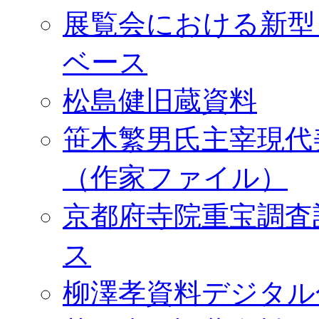
展覧会における新型
ベース
松島健旧蔵資料
笹木繁男氏主宰現代
（作家ファイル）
京都府寺院重宝調査
ス
柳澤孝資料デジタル