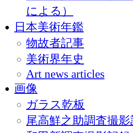
による）
日本美術年鑑
物故者記事
美術界年史
Art news articles
画像
ガラス乾板
尾高鮮之助調査撮影