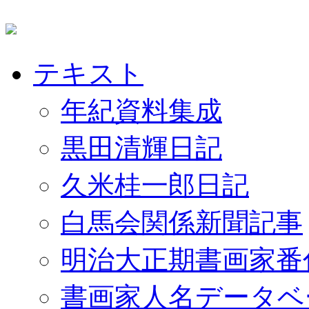
テキスト
年紀資料集成
黒田清輝日記
久米桂一郎日記
白馬会関係新聞記事
明治大正期書画家番
書画家人名データベ