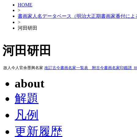
HOME
>
書画家人名データベース（明治大正期書画家番付によ
>
河田研田
河田研田
故人今人官余墨興名家
改訂古今書画名家一覧表 附古今書画名家印鑑譜_807
about
解題
凡例
更新履歴