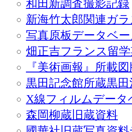
和田新調査撮影記録
新海竹太郎関連ガラ
写真原板データベー
畑正吉フランス留学
『美術画報』所載図
黒田記念館所蔵黒田
X線フィルムデータ
森岡柳蔵旧蔵資料
國華社旧蔵写真資料