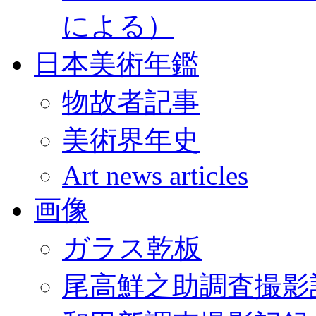
による）
日本美術年鑑
物故者記事
美術界年史
Art news articles
画像
ガラス乾板
尾高鮮之助調査撮影