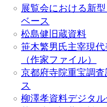
展覧会における新型
ベース
松島健旧蔵資料
笹木繁男氏主宰現代
（作家ファイル）
京都府寺院重宝調査
ス
柳澤孝資料デジタル