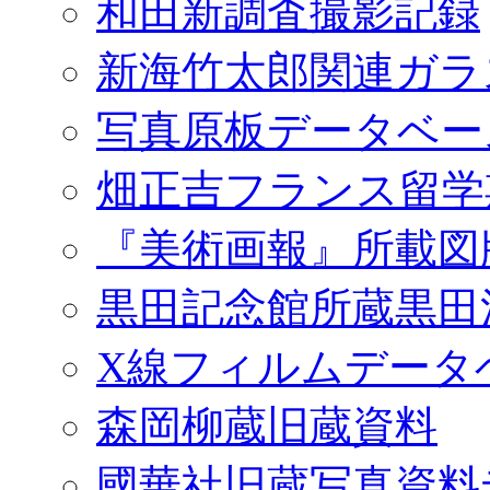
和田新調査撮影記録
新海竹太郎関連ガラ
写真原板データベー
畑正吉フランス留学
『美術画報』所載図
黒田記念館所蔵黒田
X線フィルムデータ
森岡柳蔵旧蔵資料
國華社旧蔵写真資料