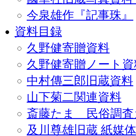
今泉雄作『記事珠』
資料目録
久野健寄贈資料
久野健寄贈ノート資
中村傳三郎旧蔵資料
山下菊二関連資料
斎藤たま 民俗調査
及川尊雄旧蔵 紙媒