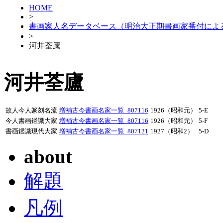
HOME
>
書画家人名データベース（明治大正期書画家番付によ
>
河井荃廬
河井荃廬
故人今人篆刻名流
増補古今書画名家一覧_807116
1926（昭和元）
5-E
今人書画鑑識大家
増補古今書画名家一覧_807116
1926（昭和元）
5-F
書画鑑識現代大家
増補古今書画名家一覧_807121
1927（昭和2）
5-D
about
解題
凡例