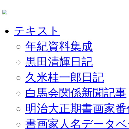
テキスト
年紀資料集成
黒田清輝日記
久米桂一郎日記
白馬会関係新聞記事
明治大正期書画家番
書画家人名データベ