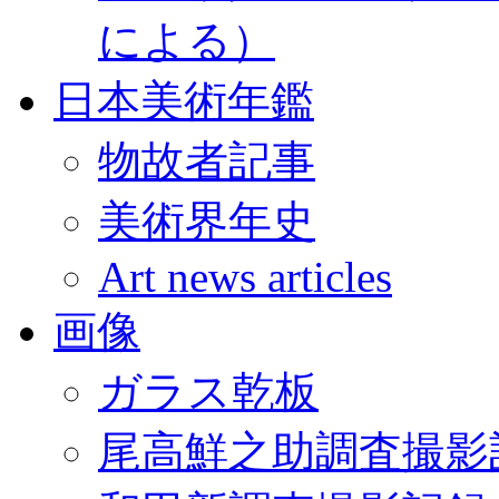
による）
日本美術年鑑
物故者記事
美術界年史
Art news articles
画像
ガラス乾板
尾高鮮之助調査撮影