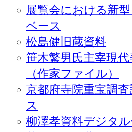
展覧会における新型
ベース
松島健旧蔵資料
笹木繁男氏主宰現代
（作家ファイル）
京都府寺院重宝調査
ス
柳澤孝資料デジタル