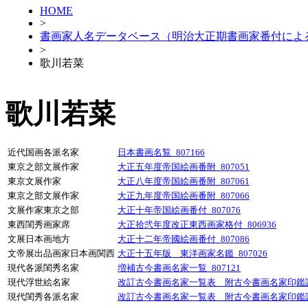
HOME
>
書画家人名データベース（明治大正期書画家番付によ
>
歌川若菜
歌川若菜
近代国画各派名家
日本書画名覧_807166
東京之部文展作家
大正五年度帝国絵画番附_807051
東京文展作家
大正八年度帝国絵画番附_807061
東京之部文展作家
大正九年度帝国絵画番附_807066
文展作家東京之部
大正十年帝国絵画番付_807076
東西閨秀画家席
大正拾弐年度改正東西画家格付_806936
文展日本画地方
大正十二年帝國絵画番付_807086
文帝展出品画家日本画関西
大正十五年版 東洋画家名鑑_807026
現代各派閨秀名家
増補古今書画名家一覧_807121
現代浮世絵名家
改訂古今書画名家一覧表 附古今書画名家印鑑譜_
現代閨秀各派名家
改訂古今書画名家一覧表 附古今書画名家印鑑譜_