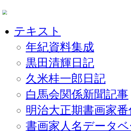
テキスト
年紀資料集成
黒田清輝日記
久米桂一郎日記
白馬会関係新聞記事
明治大正期書画家番
書画家人名データベ