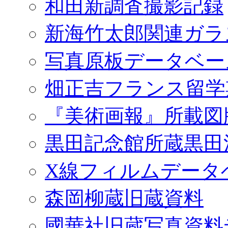
和田新調査撮影記録
新海竹太郎関連ガラ
写真原板データベー
畑正吉フランス留学
『美術画報』所載図
黒田記念館所蔵黒田
X線フィルムデータ
森岡柳蔵旧蔵資料
國華社旧蔵写真資料