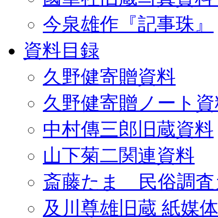
今泉雄作『記事珠』
資料目録
久野健寄贈資料
久野健寄贈ノート資
中村傳三郎旧蔵資料
山下菊二関連資料
斎藤たま 民俗調査
及川尊雄旧蔵 紙媒