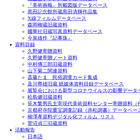
『美術画報』所載図版データベース
黒田記念館所蔵黒田清輝作品集
X線フィルムデータベース
森岡柳蔵旧蔵資料
國華社旧蔵写真資料データベース
今泉雄作『記事珠』
資料目録
久野健寄贈資料
久野健寄贈ノート資料
中村傳三郎旧蔵資料
山下菊二関連資料
斎藤たま 民俗調査カード集成
及川尊雄旧蔵 紙媒体資料目録データベース
展覧会における新型コロナウイルスの影響データ
松島健旧蔵資料
笹木繁男氏主宰現代美術資料センター寄贈資料（
京都府寺院重宝調査記録（赤松調書）データベー
柳澤孝資料デジタル化フィルム_リスト
菅沼貞三旧蔵資料
活動報告
日本語