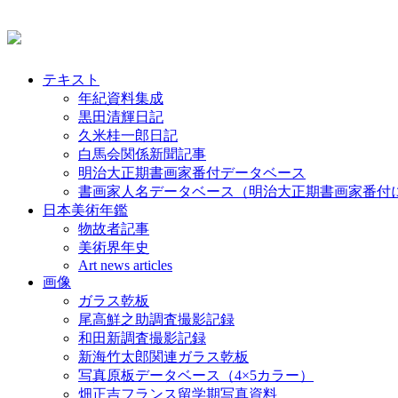
テキスト
年紀資料集成
黒田清輝日記
久米桂一郎日記
白馬会関係新聞記事
明治大正期書画家番付データベース
書画家人名データベース（明治大正期書画家番付
日本美術年鑑
物故者記事
美術界年史
Art news articles
画像
ガラス乾板
尾高鮮之助調査撮影記録
和田新調査撮影記録
新海竹太郎関連ガラス乾板
写真原板データベース（4×5カラー）
畑正吉フランス留学期写真資料