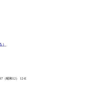
る）
937（昭和12）
12-E