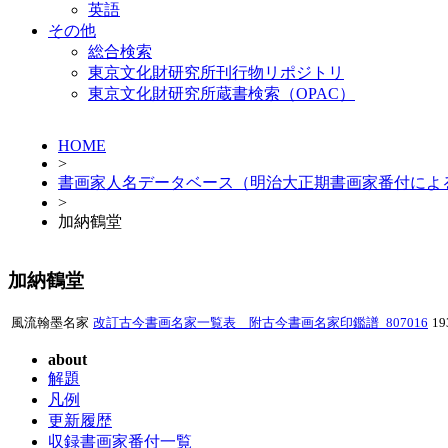
英語
その他
総合検索
東京文化財研究所刊行物リポジトリ
東京文化財研究所蔵書検索（OPAC）
HOME
>
書画家人名データベース（明治大正期書画家番付によ
>
加納鶴堂
加納鶴堂
風流翰墨名家
改訂古今書画名家一覧表 附古今書画名家印鑑譜_807016
1
about
解題
凡例
更新履歴
収録書画家番付一覧