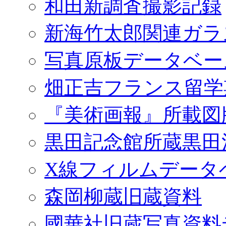
和田新調査撮影記録
新海竹太郎関連ガラ
写真原板データベー
畑正吉フランス留学
『美術画報』所載図
黒田記念館所蔵黒田
X線フィルムデータ
森岡柳蔵旧蔵資料
國華社旧蔵写真資料