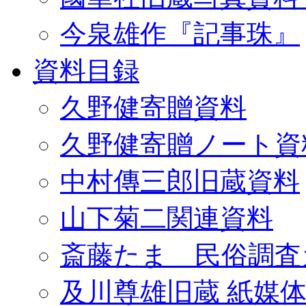
今泉雄作『記事珠』
資料目録
久野健寄贈資料
久野健寄贈ノート資
中村傳三郎旧蔵資料
山下菊二関連資料
斎藤たま 民俗調査
及川尊雄旧蔵 紙媒