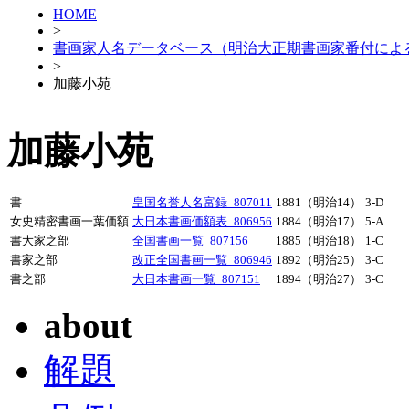
HOME
>
書画家人名データベース（明治大正期書画家番付によ
>
加藤小苑
加藤小苑
書
皇国名誉人名富録_807011
1881（明治14）
3-D
女史精密書画一葉価額
大日本書画価額表_806956
1884（明治17）
5-A
書大家之部
全国書画一覧_807156
1885（明治18）
1-C
書家之部
改正全国書画一覧_806946
1892（明治25）
3-C
書之部
大日本書画一覧_807151
1894（明治27）
3-C
about
解題