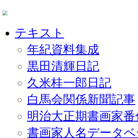
テキスト
年紀資料集成
黒田清輝日記
久米桂一郎日記
白馬会関係新聞記事
明治大正期書画家番
書画家人名データベ