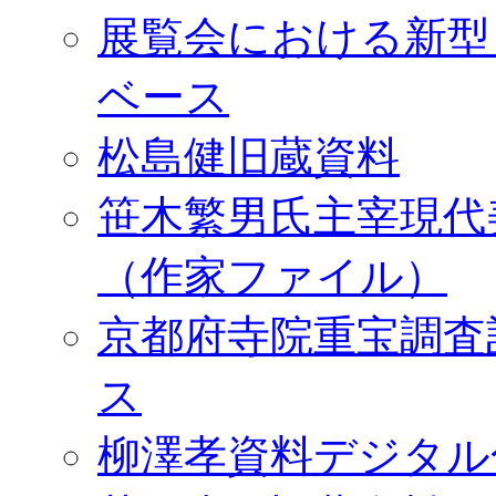
展覧会における新型
ベース
松島健旧蔵資料
笹木繁男氏主宰現代
（作家ファイル）
京都府寺院重宝調査
ス
柳澤孝資料デジタル