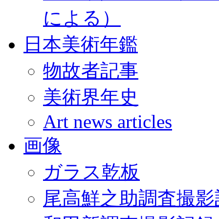
による）
日本美術年鑑
物故者記事
美術界年史
Art news articles
画像
ガラス乾板
尾高鮮之助調査撮影