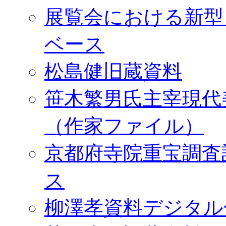
展覧会における新型
ベース
松島健旧蔵資料
笹木繁男氏主宰現代
（作家ファイル）
京都府寺院重宝調査
ス
柳澤孝資料デジタル