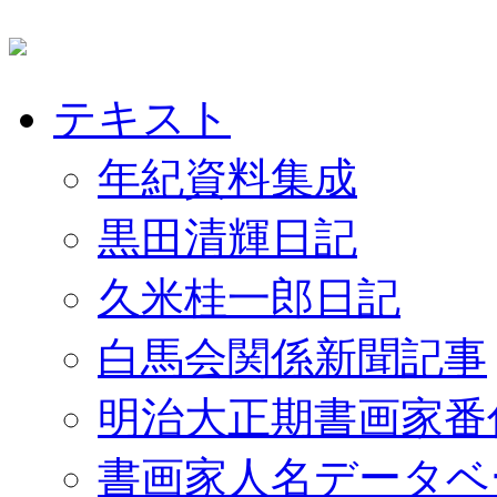
テキスト
年紀資料集成
黒田清輝日記
久米桂一郎日記
白馬会関係新聞記事
明治大正期書画家番
書画家人名データベ