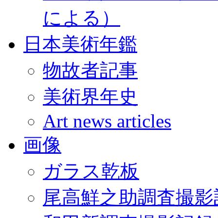
による）
日本美術年鑑
物故者記事
美術界年史
Art news articles
画像
ガラス乾板
尾高鮮之助調査撮影