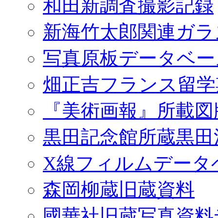
和田新調査撮影記録
新海竹太郎関連ガラ
写真原板データベー
畑正吉フランス留学
『美術画報』所載図
黒田記念館所蔵黒田
X線フィルムデータ
森岡柳蔵旧蔵資料
國華社旧蔵写真資料