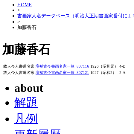
HOME
>
書画家人名データベース（明治大正期書画家番付によ
>
加藤香石
加藤香石
故人今人書道名家
増補古今書画名家一覧_807116
1926（昭和元）
4-D
故人今人書道名家
増補古今書画名家一覧_807121
1927（昭和2）
2-A
about
解題
凡例