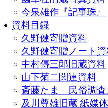
今泉雄作『記事珠』
資料目録
久野健寄贈資料
久野健寄贈ノート資
中村傳三郎旧蔵資料
山下菊二関連資料
斎藤たま 民俗調査
及川尊雄旧蔵 紙媒