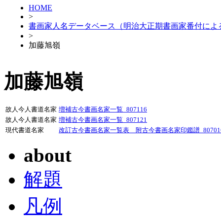
HOME
>
書画家人名データベース（明治大正期書画家番付によ
>
加藤旭嶺
加藤旭嶺
故人今人書道名家
増補古今書画名家一覧_807116
故人今人書道名家
増補古今書画名家一覧_807121
現代書道名家
改訂古今書画名家一覧表 附古今書画名家印鑑譜_80701
about
解題
凡例