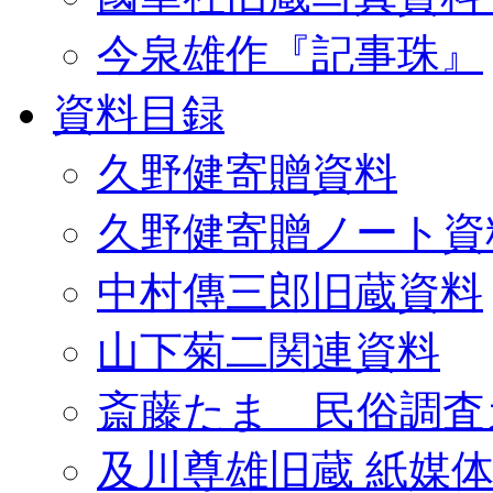
今泉雄作『記事珠』
資料目録
久野健寄贈資料
久野健寄贈ノート資
中村傳三郎旧蔵資料
山下菊二関連資料
斎藤たま 民俗調査
及川尊雄旧蔵 紙媒