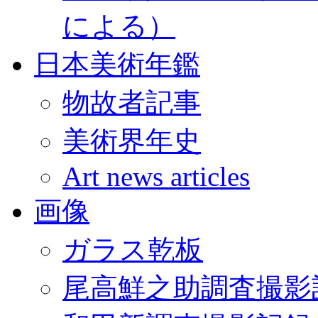
による）
日本美術年鑑
物故者記事
美術界年史
Art news articles
画像
ガラス乾板
尾高鮮之助調査撮影