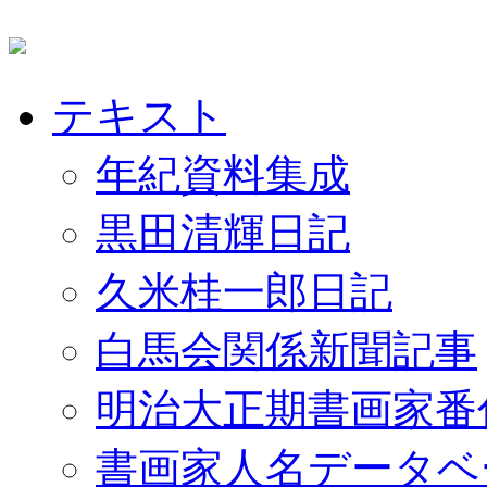
テキスト
年紀資料集成
黒田清輝日記
久米桂一郎日記
白馬会関係新聞記事
明治大正期書画家番
書画家人名データベ