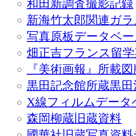
和田新調査撮影記録
新海竹太郎関連ガラ
写真原板データベー
畑正吉フランス留学
『美術画報』所載図
黒田記念館所蔵黒田
X線フィルムデータ
森岡柳蔵旧蔵資料
國華社旧蔵写真資料