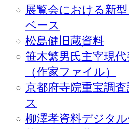
展覧会における新型
ベース
松島健旧蔵資料
笹木繁男氏主宰現代
（作家ファイル）
京都府寺院重宝調査
ス
柳澤孝資料デジタル