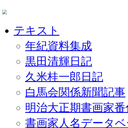
テキスト
年紀資料集成
黒田清輝日記
久米桂一郎日記
白馬会関係新聞記事
明治大正期書画家番
書画家人名データベ