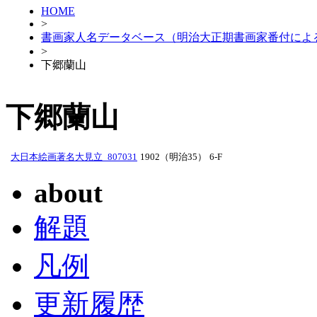
HOME
>
書画家人名データベース（明治大正期書画家番付によ
>
下郷蘭山
下郷蘭山
大日本絵画著名大見立_807031
1902（明治35）
6-F
about
解題
凡例
更新履歴