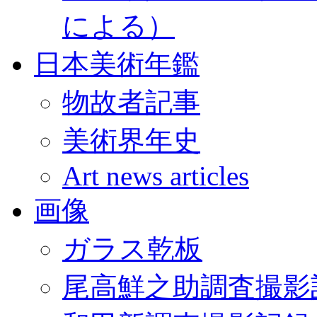
による）
日本美術年鑑
物故者記事
美術界年史
Art news articles
画像
ガラス乾板
尾高鮮之助調査撮影