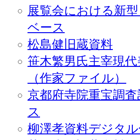
展覧会における新型
ベース
松島健旧蔵資料
笹木繁男氏主宰現代
（作家ファイル）
京都府寺院重宝調査
ス
柳澤孝資料デジタル