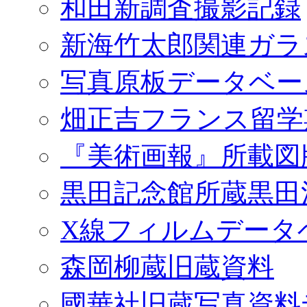
和田新調査撮影記録
新海竹太郎関連ガラ
写真原板データベー
畑正吉フランス留学
『美術画報』所載図
黒田記念館所蔵黒田
X線フィルムデータ
森岡柳蔵旧蔵資料
國華社旧蔵写真資料