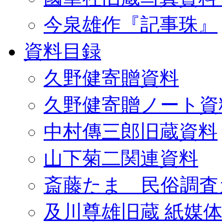
今泉雄作『記事珠』
資料目録
久野健寄贈資料
久野健寄贈ノート資
中村傳三郎旧蔵資料
山下菊二関連資料
斎藤たま 民俗調査
及川尊雄旧蔵 紙媒