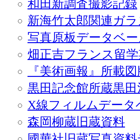
和田新調査撮影記録
新海竹太郎関連ガラ
写真原板データベー
畑正吉フランス留学
『美術画報』所載図
黒田記念館所蔵黒田
X線フィルムデータ
森岡柳蔵旧蔵資料
國華社旧蔵写真資料