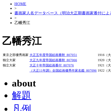
HOME
>
書画家人名データベース（明治大正期書画家番付によ
>
乙幡秀江
乙幡秀江
東京之部優秀画家
大正五年度帝国絵画番附_807051
1916（
独立大家
大正九年度帝国絵画番附_807066
1920（
独立大家
大正十年帝国絵画番付_807076
1921（
（大正11年調）全国絵画優秀作家名鑑_807096
1922（
about
解題
凡例