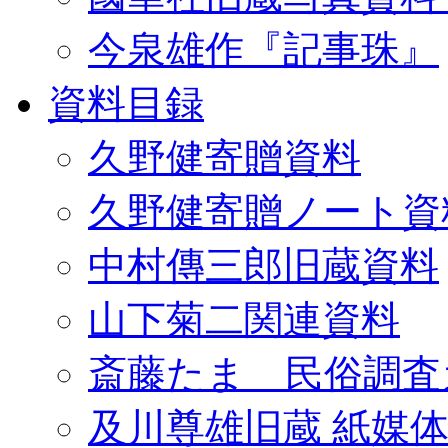
今泉雄作『記事珠』
資料目録
久野健寄贈資料
久野健寄贈ノート資
中村傳三郎旧蔵資料
山下菊二関連資料
斎藤たま 民俗調査
及川尊雄旧蔵 紙媒