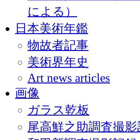
による）
日本美術年鑑
物故者記事
美術界年史
Art news articles
画像
ガラス乾板
尾高鮮之助調査撮影