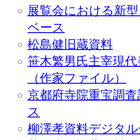
展覧会における新型
ベース
松島健旧蔵資料
笹木繁男氏主宰現代
（作家ファイル）
京都府寺院重宝調査
ス
柳澤孝資料デジタル