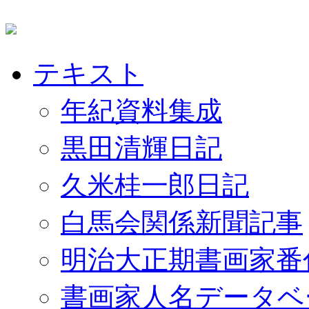
テキスト
年紀資料集成
黒田清輝日記
久米桂一郎日記
白馬会関係新聞記事
明治大正期書画家番
書画家人名データベ