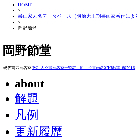
HOME
>
書画家人名データベース（明治大正期書画家番付によ
>
岡野節堂
岡野節堂
現代南宗画名家
改訂古今書画名家一覧表 附古今書画名家印鑑譜_807016
about
解題
凡例
更新履歴