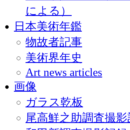
による）
日本美術年鑑
物故者記事
美術界年史
Art news articles
画像
ガラス乾板
尾高鮮之助調査撮影