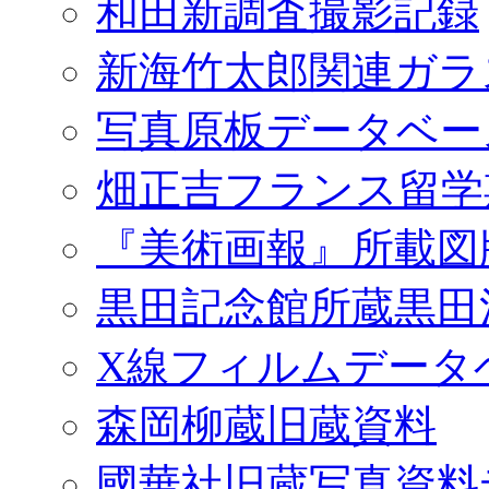
和田新調査撮影記録
新海竹太郎関連ガラ
写真原板データベー
畑正吉フランス留学
『美術画報』所載図
黒田記念館所蔵黒田
X線フィルムデータ
森岡柳蔵旧蔵資料
國華社旧蔵写真資料