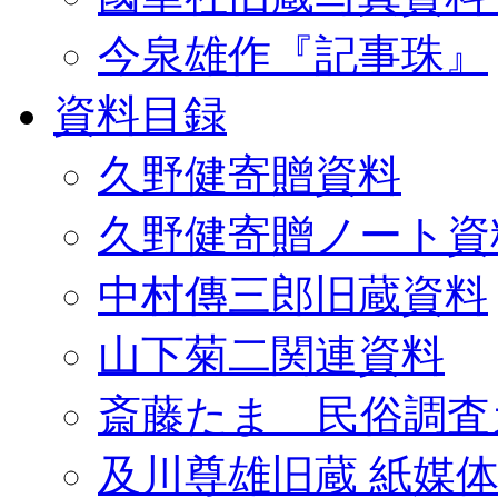
今泉雄作『記事珠』
資料目録
久野健寄贈資料
久野健寄贈ノート資
中村傳三郎旧蔵資料
山下菊二関連資料
斎藤たま 民俗調査
及川尊雄旧蔵 紙媒