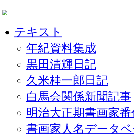
テキスト
年紀資料集成
黒田清輝日記
久米桂一郎日記
白馬会関係新聞記事
明治大正期書画家番
書画家人名データベ