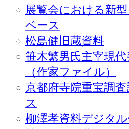
展覧会における新型
ベース
松島健旧蔵資料
笹木繁男氏主宰現代
（作家ファイル）
京都府寺院重宝調査
ス
柳澤孝資料デジタル