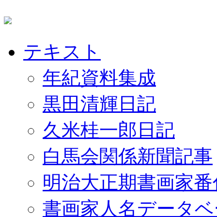
テキスト
年紀資料集成
黒田清輝日記
久米桂一郎日記
白馬会関係新聞記事
明治大正期書画家番
書画家人名データベ