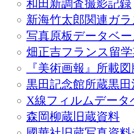
和田新調査撮影記録
新海竹太郎関連ガラ
写真原板データベー
畑正吉フランス留学
『美術画報』所載図
黒田記念館所蔵黒田
X線フィルムデータ
森岡柳蔵旧蔵資料
國華社旧蔵写真資料