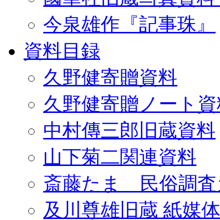
今泉雄作『記事珠』
資料目録
久野健寄贈資料
久野健寄贈ノート資
中村傳三郎旧蔵資料
山下菊二関連資料
斎藤たま 民俗調査
及川尊雄旧蔵 紙媒