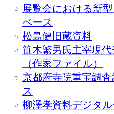
展覧会における新型
ベース
松島健旧蔵資料
笹木繁男氏主宰現代
（作家ファイル）
京都府寺院重宝調査
ス
柳澤孝資料デジタル