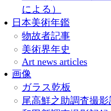
による）
日本美術年鑑
物故者記事
美術界年史
Art news articles
画像
ガラス乾板
尾高鮮之助調査撮影