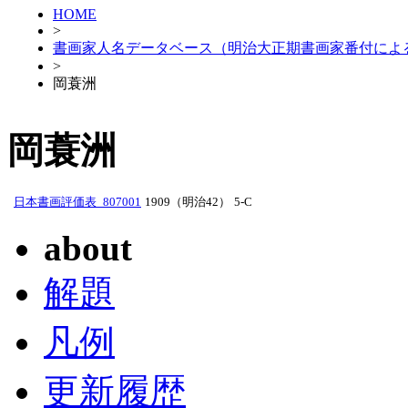
HOME
>
書画家人名データベース（明治大正期書画家番付によ
>
岡蓑洲
岡蓑洲
日本書画評価表_807001
1909（明治42）
5-C
about
解題
凡例
更新履歴