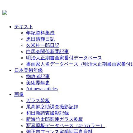
テキスト
年紀資料集成
黒田清輝日記
久米桂一郎日記
白馬会関係新聞記事
明治大正期書画家番付データベース
書画家人名データベース（明治大正期書画家番付
日本美術年鑑
物故者記事
美術界年史
Art news articles
画像
ガラス乾板
尾高鮮之助調査撮影記録
和田新調査撮影記録
新海竹太郎関連ガラス乾板
写真原板データベース（4×5カラー）
畑正吉フランス留学期写真資料