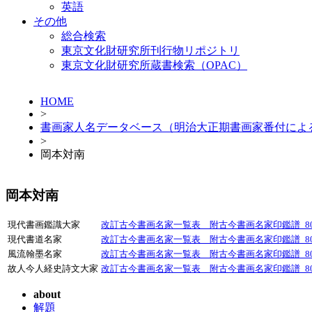
英語
その他
総合検索
東京文化財研究所刊行物リポジトリ
東京文化財研究所蔵書検索（OPAC）
HOME
>
書画家人名データベース（明治大正期書画家番付によ
>
岡本対南
岡本対南
現代書画鑑識大家
改訂古今書画名家一覧表 附古今書画名家印鑑譜_807
現代書道名家
改訂古今書画名家一覧表 附古今書画名家印鑑譜_807
風流翰墨名家
改訂古今書画名家一覧表 附古今書画名家印鑑譜_807
故人今人経史詩文大家
改訂古今書画名家一覧表 附古今書画名家印鑑譜_807
about
解題