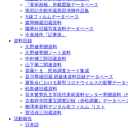
『美術画報』所載図版データベース
黒田記念館所蔵黒田清輝作品集
X線フィルムデータベース
森岡柳蔵旧蔵資料
國華社旧蔵写真資料データベース
今泉雄作『記事珠』
資料目録
久野健寄贈資料
久野健寄贈ノート資料
中村傳三郎旧蔵資料
山下菊二関連資料
斎藤たま 民俗調査カード集成
及川尊雄旧蔵 紙媒体資料目録データベース
展覧会における新型コロナウイルスの影響データ
松島健旧蔵資料
笹木繁男氏主宰現代美術資料センター寄贈資料（
京都府寺院重宝調査記録（赤松調書）データベー
柳澤孝資料デジタル化フィルム_リスト
菅沼貞三旧蔵資料
活動報告
日本語