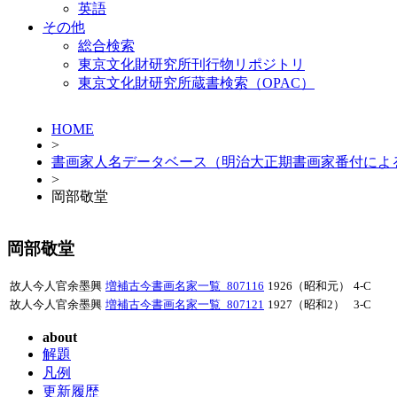
英語
その他
総合検索
東京文化財研究所刊行物リポジトリ
東京文化財研究所蔵書検索（OPAC）
HOME
>
書画家人名データベース（明治大正期書画家番付によ
>
岡部敬堂
岡部敬堂
故人今人官余墨興
増補古今書画名家一覧_807116
1926（昭和元）
4-C
故人今人官余墨興
増補古今書画名家一覧_807121
1927（昭和2）
3-C
about
解題
凡例
更新履歴