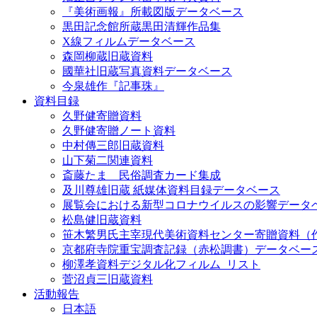
『美術画報』所載図版データベース
黒田記念館所蔵黒田清輝作品集
X線フィルムデータベース
森岡柳蔵旧蔵資料
國華社旧蔵写真資料データベース
今泉雄作『記事珠』
資料目録
久野健寄贈資料
久野健寄贈ノート資料
中村傳三郎旧蔵資料
山下菊二関連資料
斎藤たま 民俗調査カード集成
及川尊雄旧蔵 紙媒体資料目録データベース
展覧会における新型コロナウイルスの影響データ
松島健旧蔵資料
笹木繁男氏主宰現代美術資料センター寄贈資料（
京都府寺院重宝調査記録（赤松調書）データベー
柳澤孝資料デジタル化フィルム_リスト
菅沼貞三旧蔵資料
活動報告
日本語