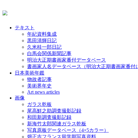
テキスト
年紀資料集成
黒田清輝日記
久米桂一郎日記
白馬会関係新聞記事
明治大正期書画家番付データベース
書画家人名データベース（明治大正期書画家番付
日本美術年鑑
物故者記事
美術界年史
Art news articles
画像
ガラス乾板
尾高鮮之助調査撮影記録
和田新調査撮影記録
新海竹太郎関連ガラス乾板
写真原板データベース（4×5カラー）
畑正吉フランス留学期写真資料