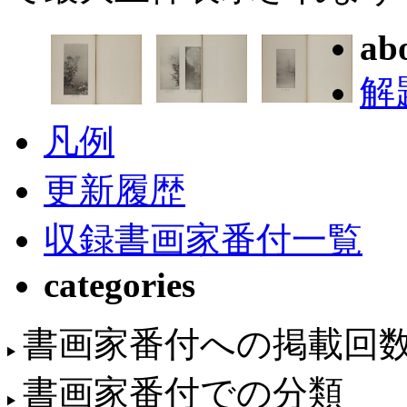
ab
解
凡例
更新履歴
収録書画家番付一覧
categories
書画家番付への掲載回
書画家番付での分類