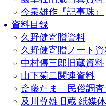
今泉雄作『記事珠』
資料目録
久野健寄贈資料
久野健寄贈ノート資
中村傳三郎旧蔵資料
山下菊二関連資料
斎藤たま 民俗調査
及川尊雄旧蔵 紙媒