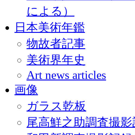
による）
日本美術年鑑
物故者記事
美術界年史
Art news articles
画像
ガラス乾板
尾高鮮之助調査撮影