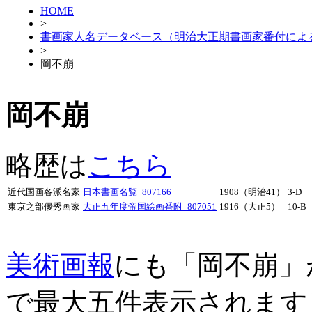
HOME
>
書画家人名データベース（明治大正期書画家番付によ
>
岡不崩
岡不崩
略歴は
こちら
近代国画各派名家
日本書画名覧_807166
1908（明治41）
3-D
東京之部優秀画家
大正五年度帝国絵画番附_807051
1916（大正5）
10-B
美術画報
にも「岡不崩」
で最大五件表示されます