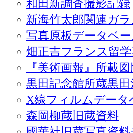
和田新調査撮影記録
新海竹太郎関連ガラ
写真原板データベー
畑正吉フランス留学
『美術画報』所載図
黒田記念館所蔵黒田
X線フィルムデータ
森岡柳蔵旧蔵資料
國華社旧蔵写真資料