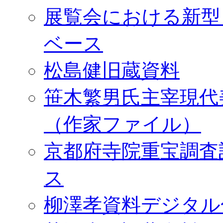
展覧会における新型
ベース
松島健旧蔵資料
笹木繁男氏主宰現代
（作家ファイル）
京都府寺院重宝調査
ス
柳澤孝資料デジタル