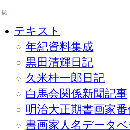
テキスト
年紀資料集成
黒田清輝日記
久米桂一郎日記
白馬会関係新聞記事
明治大正期書画家番
書画家人名データベ