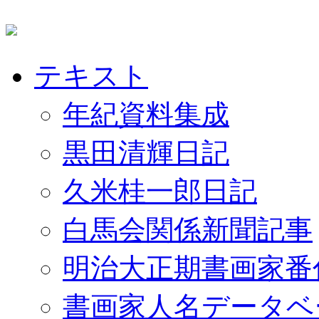
テキスト
年紀資料集成
黒田清輝日記
久米桂一郎日記
白馬会関係新聞記事
明治大正期書画家番
書画家人名データベ