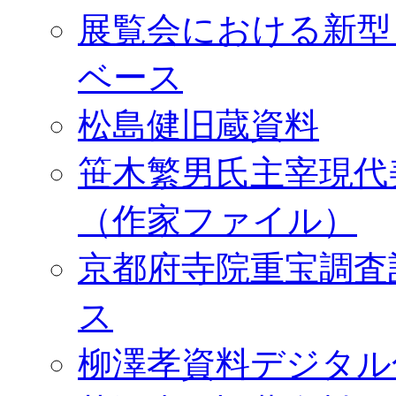
展覧会における新型
ベース
松島健旧蔵資料
笹木繁男氏主宰現代
（作家ファイル）
京都府寺院重宝調査
ス
柳澤孝資料デジタル