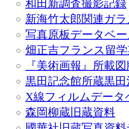
和田新調査撮影記録
新海竹太郎関連ガラ
写真原板データベー
畑正吉フランス留学
『美術画報』所載図
黒田記念館所蔵黒田
X線フィルムデータ
森岡柳蔵旧蔵資料
國華社旧蔵写真資料