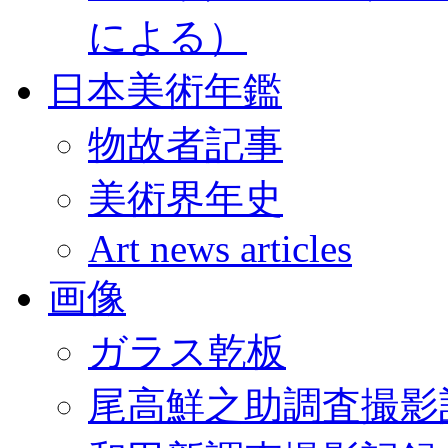
による）
日本美術年鑑
物故者記事
美術界年史
Art news articles
画像
ガラス乾板
尾高鮮之助調査撮影