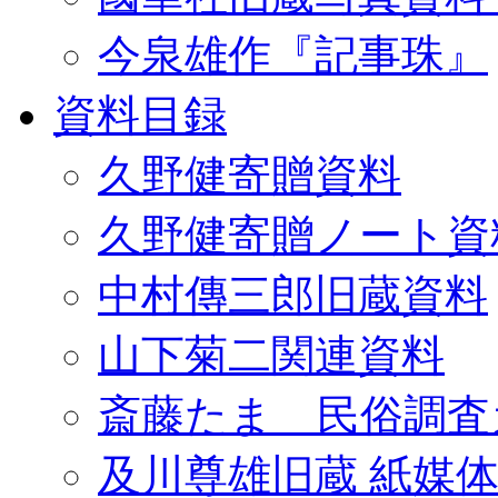
今泉雄作『記事珠』
資料目録
久野健寄贈資料
久野健寄贈ノート資
中村傳三郎旧蔵資料
山下菊二関連資料
斎藤たま 民俗調査
及川尊雄旧蔵 紙媒