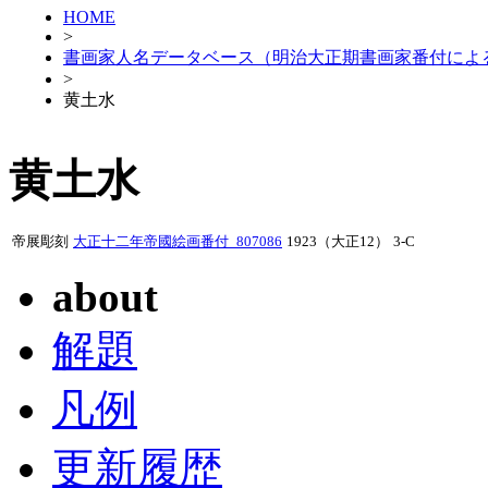
HOME
>
書画家人名データベース（明治大正期書画家番付によ
>
黄土水
黄土水
帝展彫刻
大正十二年帝國絵画番付_807086
1923（大正12）
3-C
about
解題
凡例
更新履歴