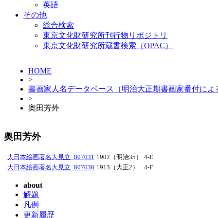
英語
その他
総合検索
東京文化財研究所刊行物リポジトリ
東京文化財研究所蔵書検索（OPAC）
HOME
>
書画家人名データベース（明治大正期書画家番付によ
>
奥田芳外
奥田芳外
大日本絵画著名大見立_807031
1902（明治35）
4-E
大日本絵画著名大見立_807036
1913（大正2）
4-F
about
解題
凡例
更新履歴