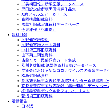
『美術画報』所載図版データベース
黒田記念館所蔵黒田清輝作品集
X線フィルムデータベース
森岡柳蔵旧蔵資料
國華社旧蔵写真資料データベース
今泉雄作『記事珠』
資料目録
久野健寄贈資料
久野健寄贈ノート資料
中村傳三郎旧蔵資料
山下菊二関連資料
斎藤たま 民俗調査カード集成
及川尊雄旧蔵 紙媒体資料目録データベース
展覧会における新型コロナウイルスの影響データ
松島健旧蔵資料
笹木繁男氏主宰現代美術資料センター寄贈資料（
京都府寺院重宝調査記録（赤松調書）データベー
柳澤孝資料デジタル化フィルム_リスト
菅沼貞三旧蔵資料
活動報告
日本語