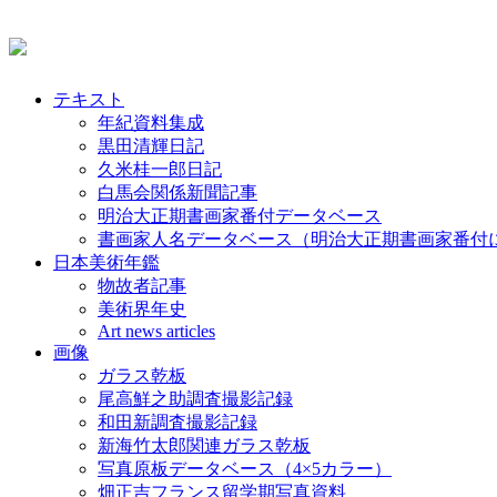
テキスト
年紀資料集成
黒田清輝日記
久米桂一郎日記
白馬会関係新聞記事
明治大正期書画家番付データベース
書画家人名データベース（明治大正期書画家番付
日本美術年鑑
物故者記事
美術界年史
Art news articles
画像
ガラス乾板
尾高鮮之助調査撮影記録
和田新調査撮影記録
新海竹太郎関連ガラス乾板
写真原板データベース（4×5カラー）
畑正吉フランス留学期写真資料