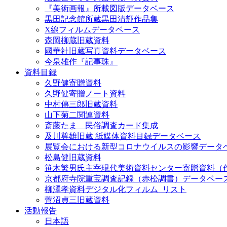
『美術画報』所載図版データベース
黒田記念館所蔵黒田清輝作品集
X線フィルムデータベース
森岡柳蔵旧蔵資料
國華社旧蔵写真資料データベース
今泉雄作『記事珠』
資料目録
久野健寄贈資料
久野健寄贈ノート資料
中村傳三郎旧蔵資料
山下菊二関連資料
斎藤たま 民俗調査カード集成
及川尊雄旧蔵 紙媒体資料目録データベース
展覧会における新型コロナウイルスの影響データ
松島健旧蔵資料
笹木繁男氏主宰現代美術資料センター寄贈資料（
京都府寺院重宝調査記録（赤松調書）データベー
柳澤孝資料デジタル化フィルム_リスト
菅沼貞三旧蔵資料
活動報告
日本語