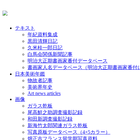
テキスト
年紀資料集成
黒田清輝日記
久米桂一郎日記
白馬会関係新聞記事
明治大正期書画家番付データベース
書画家人名データベース（明治大正期書画家番付
日本美術年鑑
物故者記事
美術界年史
Art news articles
画像
ガラス乾板
尾高鮮之助調査撮影記録
和田新調査撮影記録
新海竹太郎関連ガラス乾板
写真原板データベース（4×5カラー）
畑正吉フランス留学期写真資料