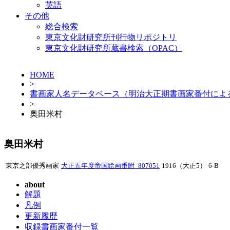
英語
その他
総合検索
東京文化財研究所刊行物リポジトリ
東京文化財研究所蔵書検索（OPAC）
HOME
>
書画家人名データベース（明治大正期書画家番付によ
>
奥田米村
奥田米村
東京之部優秀画家
大正五年度帝国絵画番附_807051
1916（大正5）
6-B
about
解題
凡例
更新履歴
収録書画家番付一覧