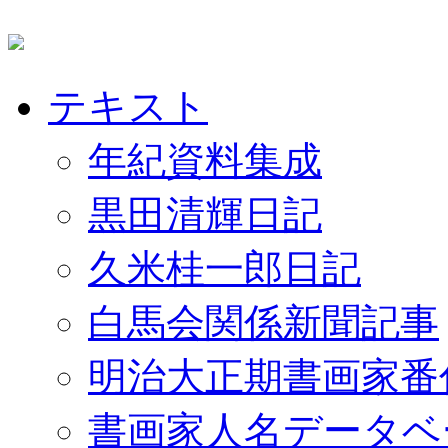
テキスト
年紀資料集成
黒田清輝日記
久米桂一郎日記
白馬会関係新聞記事
明治大正期書画家番
書画家人名データベ