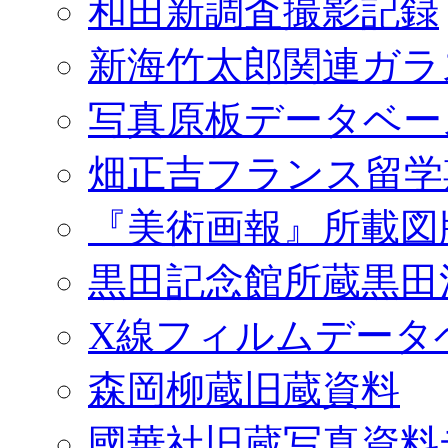
和田新調査撮影記録
新海竹太郎関連ガラ
写真原板データベー
畑正吉フランス留学
『美術画報』所載図
黒田記念館所蔵黒田
X線フィルムデータ
森岡柳蔵旧蔵資料
國華社旧蔵写真資料