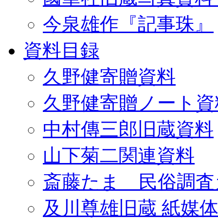
今泉雄作『記事珠』
資料目録
久野健寄贈資料
久野健寄贈ノート資
中村傳三郎旧蔵資料
山下菊二関連資料
斎藤たま 民俗調査
及川尊雄旧蔵 紙媒