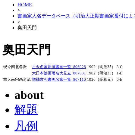
HOME
>
書画家人名データベース（明治大正期書画家番付によ
>
奥田天門
奥田天門
現今南北各派
古今名家新撰書画一覧_806926
1902（明治35）
3-C
大日本絵画著名大見立_807031
1902（明治35）
1-B
故人南宗画名流
増補古今書画名家一覧_807116
1926（昭和元）
6-E
about
解題
凡例