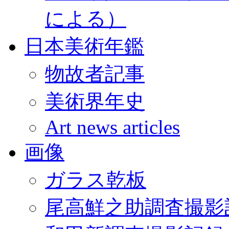
による）
日本美術年鑑
物故者記事
美術界年史
Art news articles
画像
ガラス乾板
尾高鮮之助調査撮影