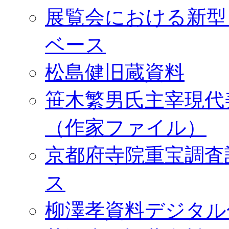
展覧会における新型
ベース
松島健旧蔵資料
笹木繁男氏主宰現代
（作家ファイル）
京都府寺院重宝調査
ス
柳澤孝資料デジタル