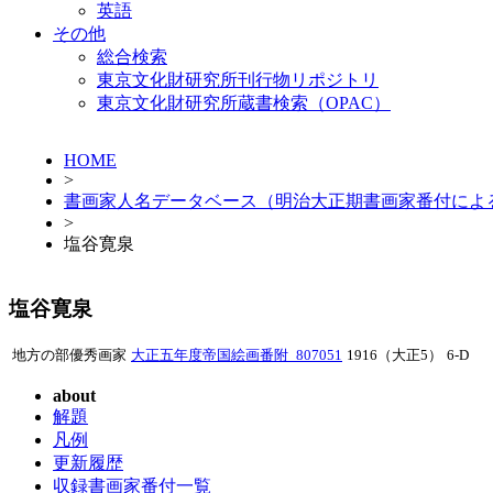
英語
その他
総合検索
東京文化財研究所刊行物リポジトリ
東京文化財研究所蔵書検索（OPAC）
HOME
>
書画家人名データベース（明治大正期書画家番付によ
>
塩谷寛泉
塩谷寛泉
地方の部優秀画家
大正五年度帝国絵画番附_807051
1916（大正5）
6-D
about
解題
凡例
更新履歴
収録書画家番付一覧