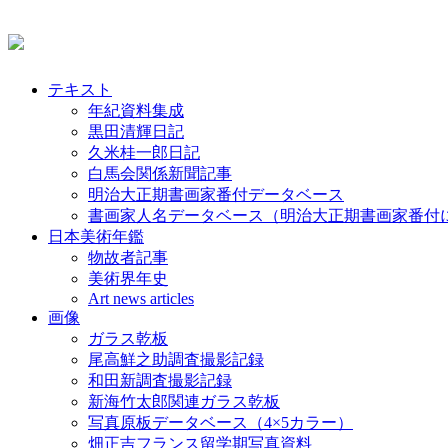
テキスト
年紀資料集成
黒田清輝日記
久米桂一郎日記
白馬会関係新聞記事
明治大正期書画家番付データベース
書画家人名データベース（明治大正期書画家番付
日本美術年鑑
物故者記事
美術界年史
Art news articles
画像
ガラス乾板
尾高鮮之助調査撮影記録
和田新調査撮影記録
新海竹太郎関連ガラス乾板
写真原板データベース（4×5カラー）
畑正吉フランス留学期写真資料