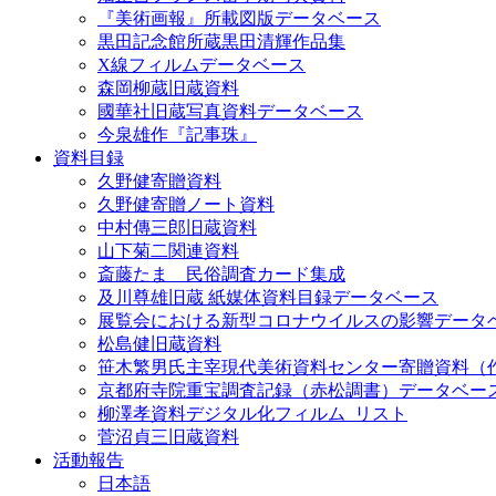
『美術画報』所載図版データベース
黒田記念館所蔵黒田清輝作品集
X線フィルムデータベース
森岡柳蔵旧蔵資料
國華社旧蔵写真資料データベース
今泉雄作『記事珠』
資料目録
久野健寄贈資料
久野健寄贈ノート資料
中村傳三郎旧蔵資料
山下菊二関連資料
斎藤たま 民俗調査カード集成
及川尊雄旧蔵 紙媒体資料目録データベース
展覧会における新型コロナウイルスの影響データ
松島健旧蔵資料
笹木繁男氏主宰現代美術資料センター寄贈資料（
京都府寺院重宝調査記録（赤松調書）データベー
柳澤孝資料デジタル化フィルム_リスト
菅沼貞三旧蔵資料
活動報告
日本語