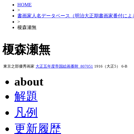
HOME
>
書画家人名データベース（明治大正期書画家番付によ
>
榎森瀬無
榎森瀬無
東京之部優秀画家
大正五年度帝国絵画番附_807051
1916（大正5）
6-B
about
解題
凡例
更新履歴