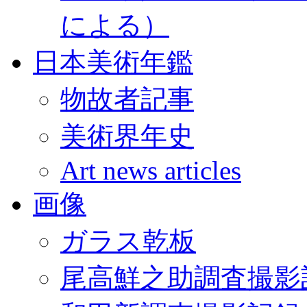
による）
日本美術年鑑
物故者記事
美術界年史
Art news articles
画像
ガラス乾板
尾高鮮之助調査撮影