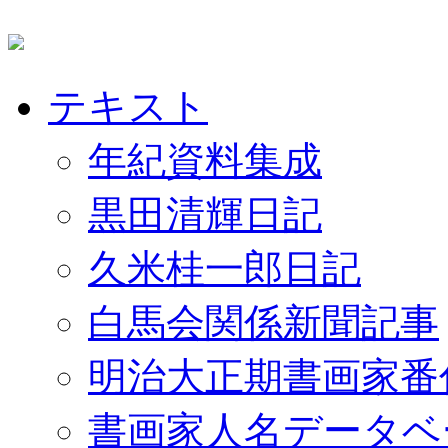
テキスト
年紀資料集成
黒田清輝日記
久米桂一郎日記
白馬会関係新聞記事
明治大正期書画家番
書画家人名データベ