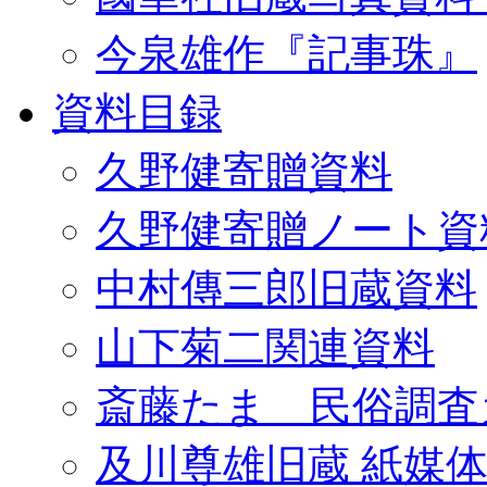
今泉雄作『記事珠』
資料目録
久野健寄贈資料
久野健寄贈ノート資
中村傳三郎旧蔵資料
山下菊二関連資料
斎藤たま 民俗調査
及川尊雄旧蔵 紙媒