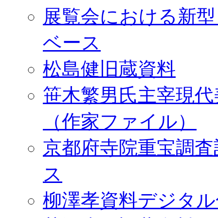
展覧会における新型
ベース
松島健旧蔵資料
笹木繁男氏主宰現代
（作家ファイル）
京都府寺院重宝調査
ス
柳澤孝資料デジタル