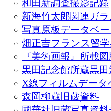
和田新調査撮影記録
新海竹太郎関連ガラ
写真原板データベー
畑正吉フランス留学
『美術画報』所載図
黒田記念館所蔵黒田
X線フィルムデータ
森岡柳蔵旧蔵資料
國華社旧蔵写真資料