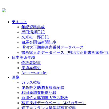
テキスト
年紀資料集成
黒田清輝日記
久米桂一郎日記
白馬会関係新聞記事
明治大正期書画家番付データベース
書画家人名データベース（明治大正期書画家番付
日本美術年鑑
物故者記事
美術界年史
Art news articles
画像
ガラス乾板
尾高鮮之助調査撮影記録
和田新調査撮影記録
新海竹太郎関連ガラス乾板
写真原板データベース（4×5カラー）
畑正吉フランス留学期写真資料