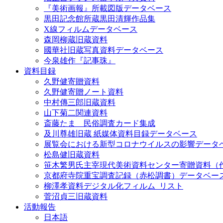
『美術画報』所載図版データベース
黒田記念館所蔵黒田清輝作品集
X線フィルムデータベース
森岡柳蔵旧蔵資料
國華社旧蔵写真資料データベース
今泉雄作『記事珠』
資料目録
久野健寄贈資料
久野健寄贈ノート資料
中村傳三郎旧蔵資料
山下菊二関連資料
斎藤たま 民俗調査カード集成
及川尊雄旧蔵 紙媒体資料目録データベース
展覧会における新型コロナウイルスの影響データ
松島健旧蔵資料
笹木繁男氏主宰現代美術資料センター寄贈資料（
京都府寺院重宝調査記録（赤松調書）データベー
柳澤孝資料デジタル化フィルム_リスト
菅沼貞三旧蔵資料
活動報告
日本語