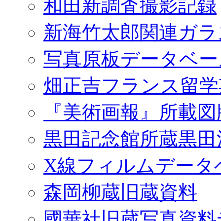
和田新調査撮影記録
新海竹太郎関連ガラ
写真原板データベー
畑正吉フランス留学
『美術画報』所載図
黒田記念館所蔵黒田
X線フィルムデータ
森岡柳蔵旧蔵資料
國華社旧蔵写真資料