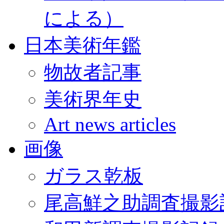
による）
日本美術年鑑
物故者記事
美術界年史
Art news articles
画像
ガラス乾板
尾高鮮之助調査撮影