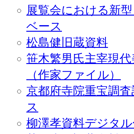
展覧会における新型
ベース
松島健旧蔵資料
笹木繁男氏主宰現代
（作家ファイル）
京都府寺院重宝調査
ス
柳澤孝資料デジタル