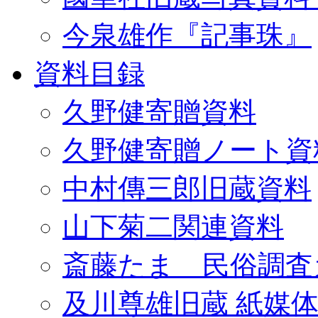
今泉雄作『記事珠』
資料目録
久野健寄贈資料
久野健寄贈ノート資
中村傳三郎旧蔵資料
山下菊二関連資料
斎藤たま 民俗調査
及川尊雄旧蔵 紙媒