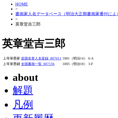
HOME
>
書画家人名データベース（明治大正期書画家番付によ
>
英章堂吉三郎
英章堂吉三郎
上等筆墨家
皇国名誉人名富録_807011
1881（明治14）
6-A
上等筆墨鋪
全国書画一覧_807156
1885（明治18）
3-F
about
解題
凡例