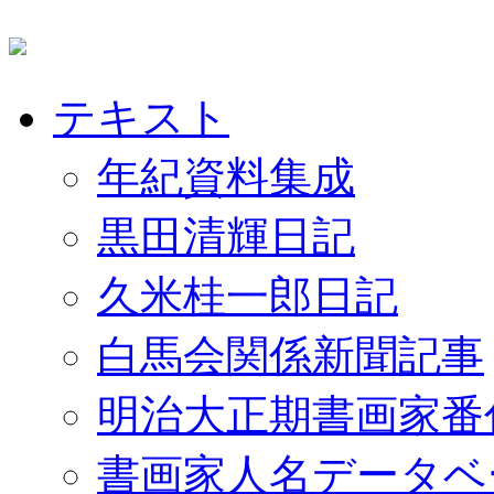
テキスト
年紀資料集成
黒田清輝日記
久米桂一郎日記
白馬会関係新聞記事
明治大正期書画家番
書画家人名データベ