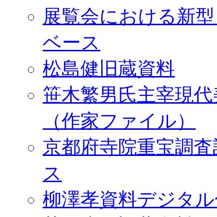
展覧会における新型
ベース
松島健旧蔵資料
笹木繁男氏主宰現代
（作家ファイル）
京都府寺院重宝調査
ス
柳澤孝資料デジタル