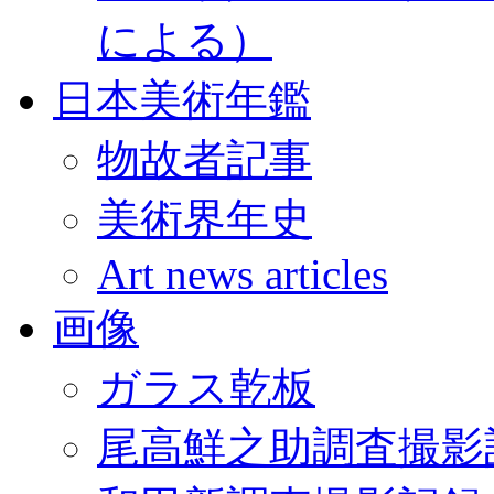
による）
日本美術年鑑
物故者記事
美術界年史
Art news articles
画像
ガラス乾板
尾高鮮之助調査撮影