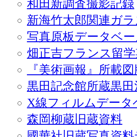
和田新調査撮影記録
新海竹太郎関連ガラ
写真原板データベー
畑正吉フランス留学
『美術画報』所載図
黒田記念館所蔵黒田
X線フィルムデータ
森岡柳蔵旧蔵資料
國華社旧蔵写真資料