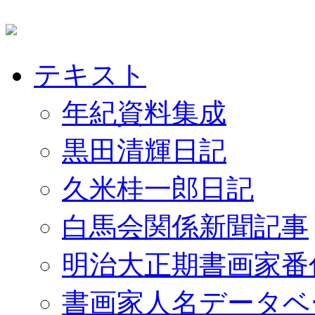
テキスト
年紀資料集成
黒田清輝日記
久米桂一郎日記
白馬会関係新聞記事
明治大正期書画家番
書画家人名データベ