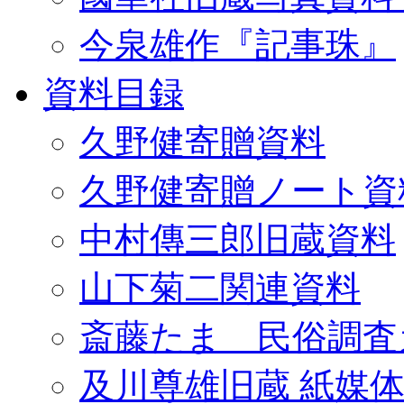
今泉雄作『記事珠』
資料目録
久野健寄贈資料
久野健寄贈ノート資
中村傳三郎旧蔵資料
山下菊二関連資料
斎藤たま 民俗調査
及川尊雄旧蔵 紙媒