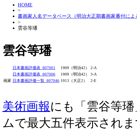
HOME
>
書画家人名データベース（明治大正期書画家番付によ
>
雲谷等璠
雲谷等璠
日本書画評価表_807001
1909（明治42）
2-A
日本書画評価表_807006
1909（明治42）
3-A
画家
日本書画評価一覧_807046
1913（大正2）
2-E
美術画報
にも「雲谷等璠
ムで最大五件表示されま