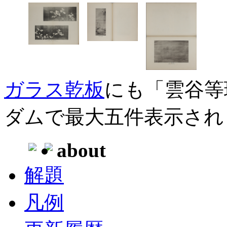
ガラス乾板
にも「雲谷等
ダムで最大五件表示され
about
解題
凡例