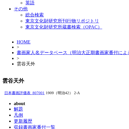
英語
その他
総合検索
東京文化財研究所刊行物リポジトリ
東京文化財研究所蔵書検索（OPAC）
HOME
>
書画家人名データベース（明治大正期書画家番付によ
>
雲谷天外
雲谷天外
日本書画評価表_807001
1909（明治42）
2-A
about
解題
凡例
更新履歴
収録書画家番付一覧