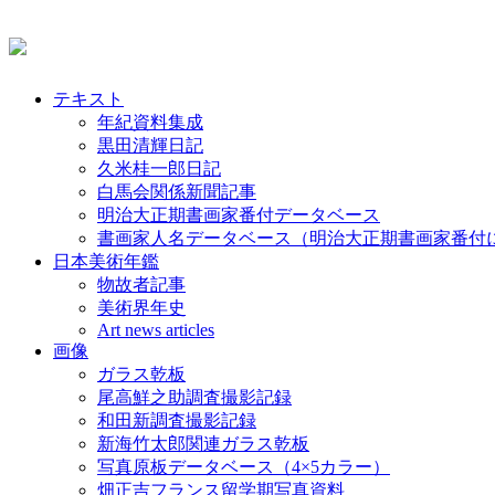
テキスト
年紀資料集成
黒田清輝日記
久米桂一郎日記
白馬会関係新聞記事
明治大正期書画家番付データベース
書画家人名データベース（明治大正期書画家番付
日本美術年鑑
物故者記事
美術界年史
Art news articles
画像
ガラス乾板
尾高鮮之助調査撮影記録
和田新調査撮影記録
新海竹太郎関連ガラス乾板
写真原板データベース（4×5カラー）
畑正吉フランス留学期写真資料