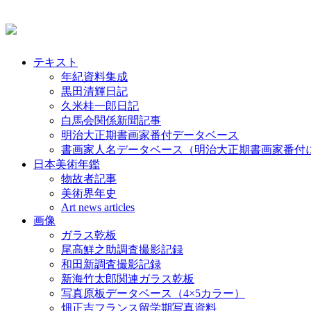
テキスト
年紀資料集成
黒田清輝日記
久米桂一郎日記
白馬会関係新聞記事
明治大正期書画家番付データベース
書画家人名データベース（明治大正期書画家番付
日本美術年鑑
物故者記事
美術界年史
Art news articles
画像
ガラス乾板
尾高鮮之助調査撮影記録
和田新調査撮影記録
新海竹太郎関連ガラス乾板
写真原板データベース（4×5カラー）
畑正吉フランス留学期写真資料