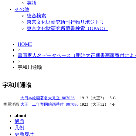
英語
その他
総合検索
東京文化財研究所刊行物リポジトリ
東京文化財研究所蔵書検索（OPAC）
HOME
>
書画家人名データベース（明治大正期書画家番付によ
>
宇和川通喩
宇和川通喩
大日本絵画著名大見立_807036
1913（大正2）
5-G
帝展洋画
大正十二年帝國絵画番付_807086
1923（大正12）
4-F
about
解題
凡例
更新履歴