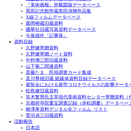
『美術画報』所載図版データベース
黒田記念館所蔵黒田清輝作品集
X線フィルムデータベース
森岡柳蔵旧蔵資料
國華社旧蔵写真資料データベース
今泉雄作『記事珠』
資料目録
久野健寄贈資料
久野健寄贈ノート資料
中村傳三郎旧蔵資料
山下菊二関連資料
斎藤たま 民俗調査カード集成
及川尊雄旧蔵 紙媒体資料目録データベース
展覧会における新型コロナウイルスの影響データ
松島健旧蔵資料
笹木繁男氏主宰現代美術資料センター寄贈資料（
京都府寺院重宝調査記録（赤松調書）データベー
柳澤孝資料デジタル化フィルム_リスト
菅沼貞三旧蔵資料
活動報告
日本語