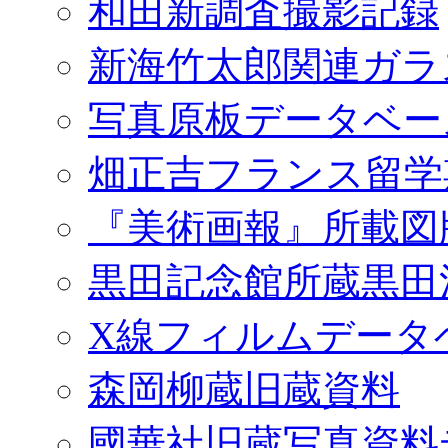
和田新調査撮影記録
新海竹太郎関連ガラ
写真原板データベー
畑正吉フランス留学
『美術画報』所載図
黒田記念館所蔵黒田
X線フィルムデータ
森岡柳蔵旧蔵資料
國華社旧蔵写真資料