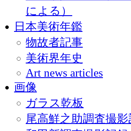
による）
日本美術年鑑
物故者記事
美術界年史
Art news articles
画像
ガラス乾板
尾高鮮之助調査撮影