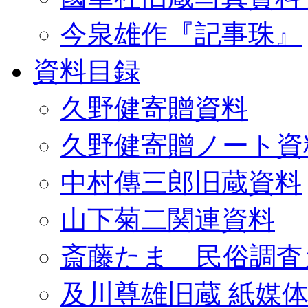
今泉雄作『記事珠』
資料目録
久野健寄贈資料
久野健寄贈ノート資
中村傳三郎旧蔵資料
山下菊二関連資料
斎藤たま 民俗調査
及川尊雄旧蔵 紙媒