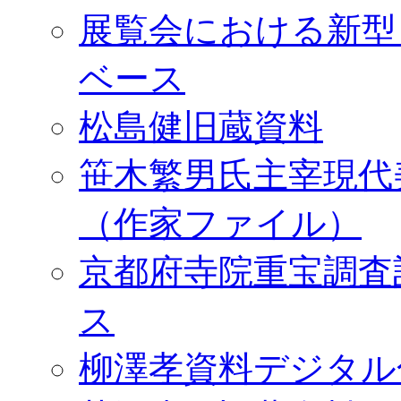
展覧会における新型
ベース
松島健旧蔵資料
笹木繁男氏主宰現代
（作家ファイル）
京都府寺院重宝調査
ス
柳澤孝資料デジタル