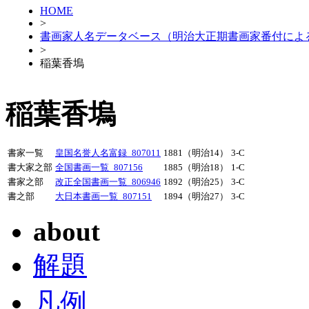
HOME
>
書画家人名データベース（明治大正期書画家番付によ
>
稲葉香塢
稲葉香塢
書家一覧
皇国名誉人名富録_807011
1881（明治14）
3-C
書大家之部
全国書画一覧_807156
1885（明治18）
1-C
書家之部
改正全国書画一覧_806946
1892（明治25）
3-C
書之部
大日本書画一覧_807151
1894（明治27）
3-C
about
解題
凡例