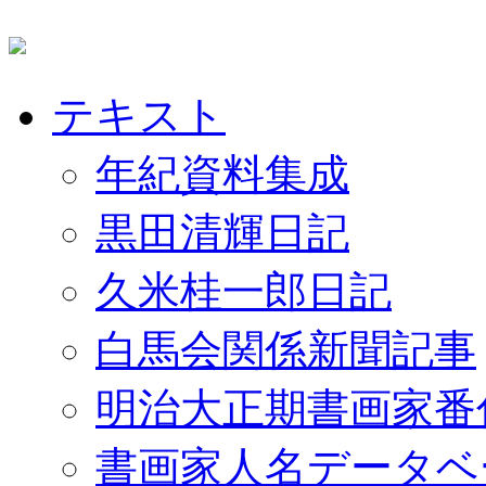
テキスト
年紀資料集成
黒田清輝日記
久米桂一郎日記
白馬会関係新聞記事
明治大正期書画家番
書画家人名データベ