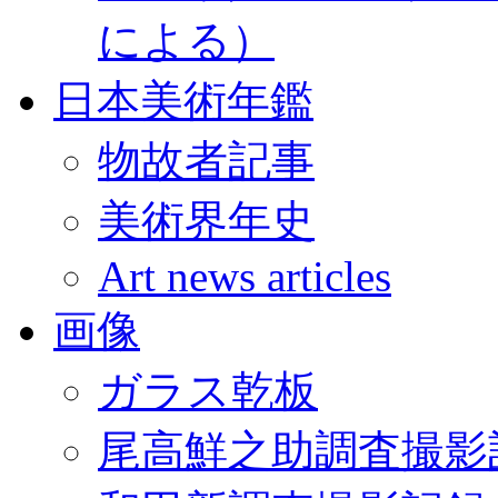
による）
日本美術年鑑
物故者記事
美術界年史
Art news articles
画像
ガラス乾板
尾高鮮之助調査撮影