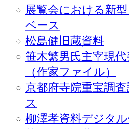
展覧会における新型
ベース
松島健旧蔵資料
笹木繁男氏主宰現代
（作家ファイル）
京都府寺院重宝調査
ス
柳澤孝資料デジタル