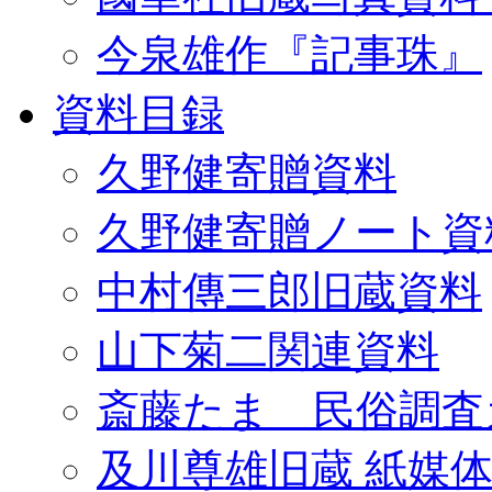
今泉雄作『記事珠』
資料目録
久野健寄贈資料
久野健寄贈ノート資
中村傳三郎旧蔵資料
山下菊二関連資料
斎藤たま 民俗調査
及川尊雄旧蔵 紙媒