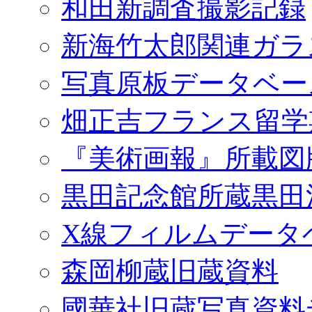
和田新調査撮影記録
新海竹太郎関連ガラ
写真原板データベー
畑正吉フランス留学
『美術画報』所載図
黒田記念館所蔵黒田
X線フィルムデータ
森岡柳蔵旧蔵資料
國華社旧蔵写真資料