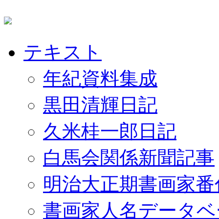
テキスト
年紀資料集成
黒田清輝日記
久米桂一郎日記
白馬会関係新聞記事
明治大正期書画家番
書画家人名データベ