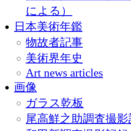
による）
日本美術年鑑
物故者記事
美術界年史
Art news articles
画像
ガラス乾板
尾高鮮之助調査撮影