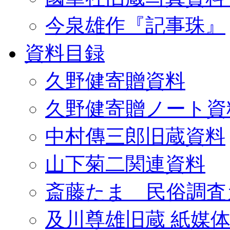
今泉雄作『記事珠』
資料目録
久野健寄贈資料
久野健寄贈ノート資
中村傳三郎旧蔵資料
山下菊二関連資料
斎藤たま 民俗調査
及川尊雄旧蔵 紙媒