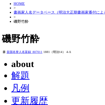
HOME
>
書画家人名データベース（明治大正期書画家番付によ
>
磯野竹酔
磯野竹酔
書
皇国名誉人名富録_807011
1881（明治14）
4-A
about
解題
凡例
更新履歴