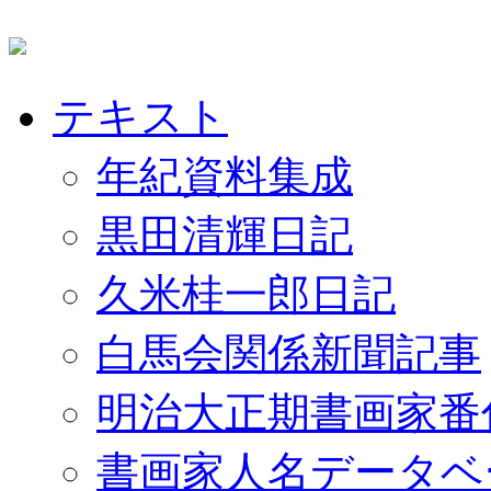
テキスト
年紀資料集成
黒田清輝日記
久米桂一郎日記
白馬会関係新聞記事
明治大正期書画家番
書画家人名データベ