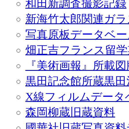
和田新調査撮影記録
新海竹太郎関連ガラ
写真原板データベー
畑正吉フランス留学
『美術画報』所載図
黒田記念館所蔵黒田
X線フィルムデータ
森岡柳蔵旧蔵資料
國華社旧蔵写真資料