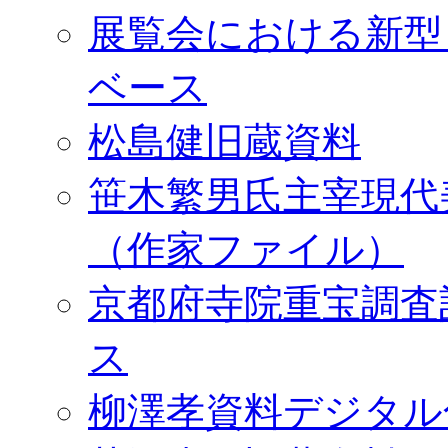
展覧会における新型
ベース
松島健旧蔵資料
笹木繁男氏主宰現代
（作家ファイル）
京都府寺院重宝調査
ス
柳澤孝資料デジタル