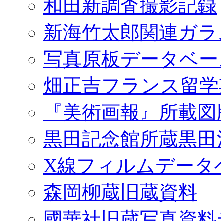
和田新調査撮影記録
新海竹太郎関連ガラ
写真原板データベー
畑正吉フランス留学
『美術画報』所載図
黒田記念館所蔵黒田
X線フィルムデータ
森岡柳蔵旧蔵資料
國華社旧蔵写真資料