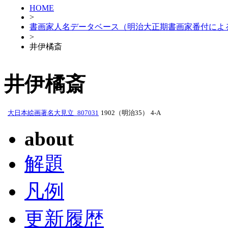
HOME
>
書画家人名データベース（明治大正期書画家番付によ
>
井伊橘斎
井伊橘斎
大日本絵画著名大見立_807031
1902（明治35）
4-A
about
解題
凡例
更新履歴