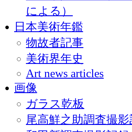
による）
日本美術年鑑
物故者記事
美術界年史
Art news articles
画像
ガラス乾板
尾高鮮之助調査撮影