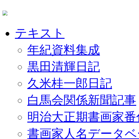
テキスト
年紀資料集成
黒田清輝日記
久米桂一郎日記
白馬会関係新聞記事
明治大正期書画家番
書画家人名データベ