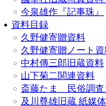
今泉雄作『記事珠』
資料目録
久野健寄贈資料
久野健寄贈ノート資
中村傳三郎旧蔵資料
山下菊二関連資料
斎藤たま 民俗調査
及川尊雄旧蔵 紙媒