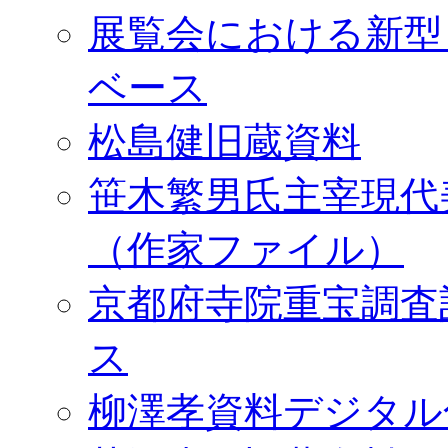
展覧会における新型
ベース
松島健旧蔵資料
笹木繁男氏主宰現代
（作家ファイル）
京都府寺院重宝調査
ス
柳澤孝資料デジタル