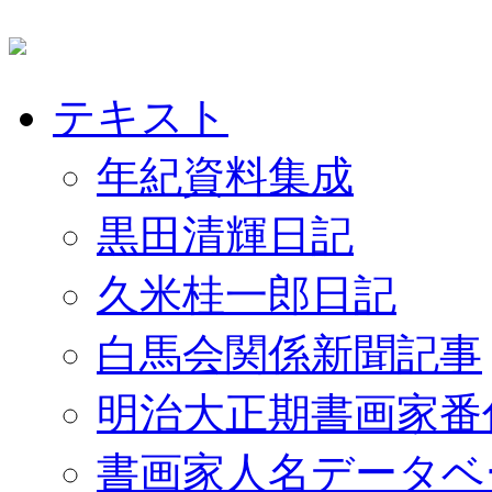
テキスト
年紀資料集成
黒田清輝日記
久米桂一郎日記
白馬会関係新聞記事
明治大正期書画家番
書画家人名データベ