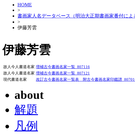
HOME
>
書画家人名データベース（明治大正期書画家番付によ
>
伊藤芳雲
伊藤芳雲
故人今人書道名家
増補古今書画名家一覧_807116
故人今人書道名家
増補古今書画名家一覧_807121
現代書道名家
改訂古今書画名家一覧表 附古今書画名家印鑑譜_80701
about
解題
凡例