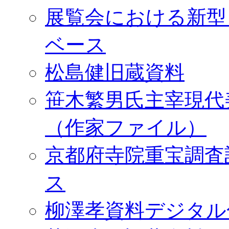
展覧会における新型
ベース
松島健旧蔵資料
笹木繁男氏主宰現代
（作家ファイル）
京都府寺院重宝調査
ス
柳澤孝資料デジタル