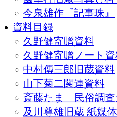
今泉雄作『記事珠』
資料目録
久野健寄贈資料
久野健寄贈ノート資
中村傳三郎旧蔵資料
山下菊二関連資料
斎藤たま 民俗調査
及川尊雄旧蔵 紙媒