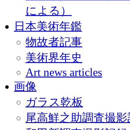
による）
日本美術年鑑
物故者記事
美術界年史
Art news articles
画像
ガラス乾板
尾高鮮之助調査撮影