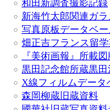
和田新調査撮影記録
新海竹太郎関連ガラ
写真原板データベー
畑正吉フランス留学
『美術画報』所載図
黒田記念館所蔵黒田
X線フィルムデータ
森岡柳蔵旧蔵資料
國華社旧蔵写真資料